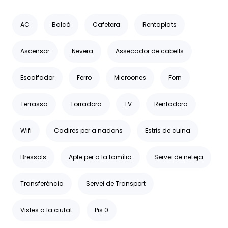
AC
Balcó
Cafetera
Rentaplats
Ascensor
Nevera
Assecador de cabells
Escalfador
Ferro
Microones
Forn
Terrassa
Torradora
TV
Rentadora
Wifi
Cadires per a nadons
Estris de cuina
Bressols
Apte per a la família
Servei de neteja
Transferència
Servei de Transport
Vistes a la ciutat
Pis 0