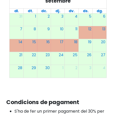
setembre
dl.
dt.
dc.
dj.
dv.
ds.
dg.
31
1
2
3
4
5
6
7
8
9
10
11
12
13
14
15
16
17
18
19
20
21
22
23
24
25
26
27
28
29
30
1
2
3
4
Condicions de pagament
S'ha de fer un primer pagament del 30% per