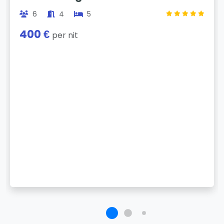
6
4
5
400 €
per nit