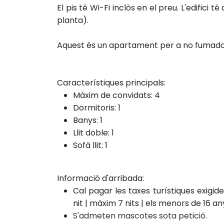
El pis té Wi-Fi inclòs en el preu. L'edifici t
planta).
Aquest és un apartament per a no fumado
Característiques principals:
Màxim de convidats: 4
Dormitoris: 1
Banys: 1
Llit doble: 1
Sofà llit: 1
Informació d'arribada:
Cal pagar les taxes turístiques exigid
nit | màxim 7 nits | els menors de 16 
S'admeten mascotes sota petició.