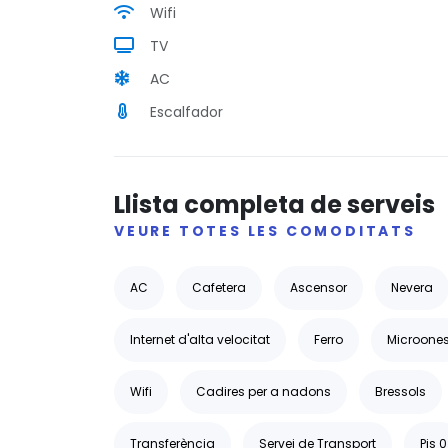
Wifi
TV
AC
Escalfador
Llista completa de serveis
VEURE TOTES LES COMODITATS
AC
Cafetera
Ascensor
Nevera
Internet d'alta velocitat
Ferro
Microone
Wifi
Cadires per a nadons
Bressols
Transferència
Servei de Transport
Pis 0