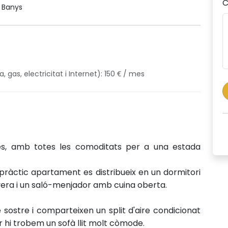
C
 Banys
gas, electricitat i Internet): 150 € / mes
tges, amb totes les comoditats per a una estada
ràctic apartament es distribueix en un dormitori
era i un saló-menjador amb cuina oberta.
sostre i comparteixen un split d'aire condicionat
ar hi trobem un sofà llit molt còmode.