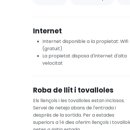
Internet
Internet disponible a la propietat: Wifi
(gratuït)
La propietat disposa d'Internet d'alta
velocitat
Roba de llit i tovalloles
Els llençols i les tovalloles estan inclosos.
Servei de neteja abans de l'entrada i
després de la sortida. Per a estades
superiors a 14 dies oferim llençols i tovallol
netes a mitja estada.