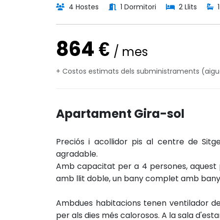
4 Hostes
1 Dormitori
2 Llits
1
864 €
/ mes
+ Costos estimats dels subministraments (aigua, 
Apartament Gira-sol
Preciós i acollidor pis al centre de Si
agradable.
Amb capacitat per a 4 persones, aquest p
amb llit doble, un bany complet amb bany
Ambdues habitacions tenen ventilador de 
per als dies més calorosos. A la sala d'est