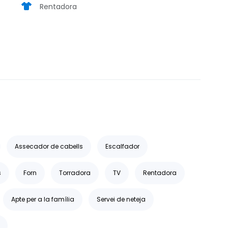
Rentadora
Assecador de cabells
Escalfador
s
Forn
Torradora
TV
Rentadora
Apte per a la família
Servei de neteja