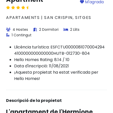
M'agrada
APARTAMENTS | SAN CRISPIN, SITGES
4 Hostes
2 Dormitori
2 Llits
1 Contingut
Llicència turística:
ESFCTU0000081070004294
4100000000000000HUTB-012730-804
Hello Homes Rating: 8.14 / 10
Data d'inscripció: 11/08/2021
¡Aquesta propietat ha estat verificada per
Hello Homes!
Descripció de la propietat
L'apartament de l'Hermione