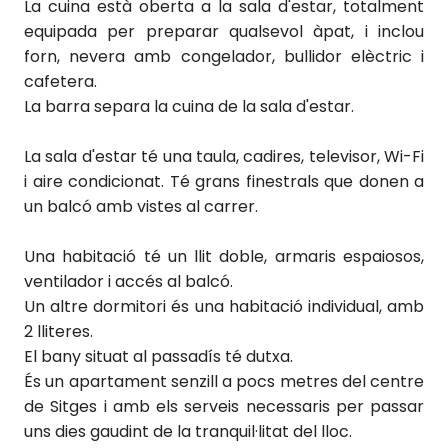
La cuina està oberta a la sala d'estar, totalment
equipada per preparar qualsevol àpat, i inclou
forn, nevera amb congelador, bullidor elèctric i
cafetera.
La barra separa la cuina de la sala d'estar.
La sala d'estar té una taula, cadires, televisor, Wi-Fi
i aire condicionat. Té grans finestrals que donen a
un balcó amb vistes al carrer.
Una habitació té un llit doble, armaris espaiosos,
ventilador i accés al balcó.
Un altre dormitori és una habitació individual, amb
2 lliteres.
El bany situat al passadís té dutxa.
És un apartament senzill a pocs metres del centre
de Sitges i amb els serveis necessaris per passar
uns dies gaudint de la tranquil·litat del lloc.