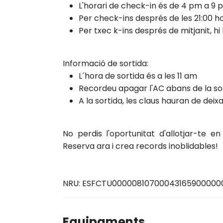
L'horari de check-in és de 4 pm a 9 
Per check-ins després de les 21:00 ho
Per txec
k-ins després
de mitjanit, 
Informació de sortida:
L´hora de sortida és a les 11 am
Recordeu apagar l'AC abans de la sor
A la sortida, les claus hauran de deixa
No perdis l'oportunitat d'allotjar-te 
Reserva ara i crea records inoblidables!
NRU: ESFCTU0000081070004316590000
Equipaments