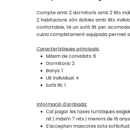
Compte amb 2 dormitoris amb 2 llits ind
2 habitacions són dobles amb llits indivi
confortable, té un sofà llit per acomodar 
cuina completament equipada permet als 
Característiques principals:
Màxim de convidats: 6
Dormitoris: 2
Banys: 1
Llit individual: 4
Sofà llit: 1
Informació d'arribada:
Cal pagar les taxes turístiques exigi
nit | màxim 7 nits | menors de 16 an
S'accepten mascotes sota sol·licitud.