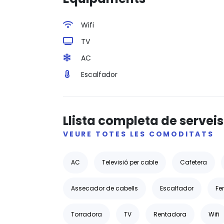
Wifi
TV
AC
Escalfador
Llista completa de serveis
VEURE TOTES LES COMODITATS
AC
Televisió per cable
Cafetera
Assecador de cabells
Escalfador
Fe
Torradora
TV
Rentadora
Wifi