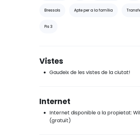
Bressols
Apte per a la família
Transf
Pis 3
Vistes
Gaudeix de les vistes de la ciutat!
Internet
Internet disponible a la propietat: Wif
(gratuït)