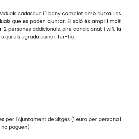
ividuals cadascun i 1 bany complet amb dutxa.
Les
duals que es poden ajuntar.
El saló és ampli i molt
2 persones addicionals, aire condicionat i wifi, la
qui els agrada cuinar, fer-ho.
des per l'Ajuntament de Sitges (1 euro per persona i
ys no paguen)