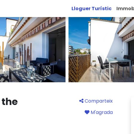
Lloguer Turístic
Immobi
 the
Comparteix
M'agrada