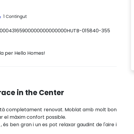
1 Contingut
00043165900000000000000HUTB-015840-355
da per Hello Homes!
ce in the Center
stà completament renovat. Moblat amb molt bon
ar el màxim
confort
possible.
, és ben gran i un es pot relaxar gaudint de l'aire i