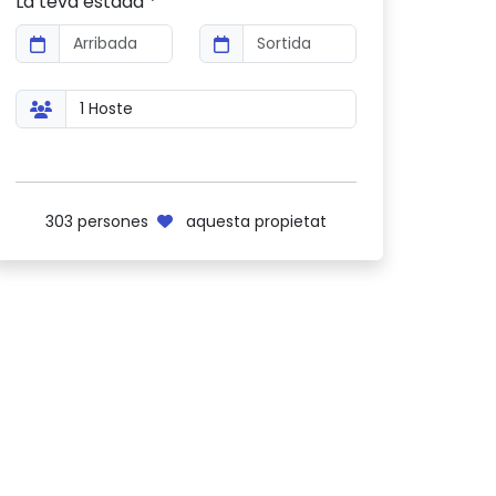
La teva estada *
303
persones
aquesta propietat