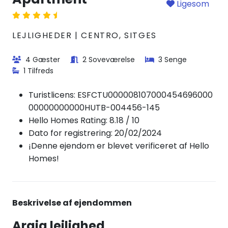
Ligesom
LEJLIGHEDER | CENTRO, SITGES
4 Gæster
2 Soveværelse
3 Senge
1 Tilfreds
Turistlicens:
ESFCTU000008107000454696000
00000000000HUTB-004456-145
Hello Homes Rating: 8.18 / 10
Dato for registrering: 20/02/2024
¡Denne ejendom er blevet verificeret af Hello
Homes!
Beskrivelse af ejendommen
Araia lejlighed