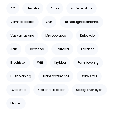
AC
Elevator
Altan
Kaffemaskine
Varmeapparat
Ovn
Højhastighedsinternet
Vaskemaskine
Mikrobølgeovn
Køleskab
Jern
Dørmand
Hårtørrer
Terrasse
Brødrister
Wifi
Krybber
Familievenlig
Husholdning
Transportservice
Baby stole
Overførsel
Køkkenredskaber
Udsigt over byen
Etage 1