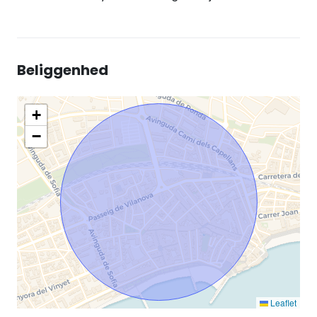
Beliggenhed
+
−
Leaflet