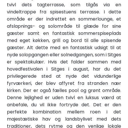
tvivl dets tagterrasse, som tilgås via en
vindeltrappe fra spisestuens terrasse. I dette
område er der indrettet en sommerlounge, et
afslapnings- og solområde til glæde for sine
gæster samt en fantastisk sommerspiseplads
med eget køkken, grill og bord til alle spisende
gæster. Alt dette med en fantastisk udsigt til at
nyde solopgangen eller solnedgangen, som i Sitges
er spektakulær. Hvis det falder sammen med
hovedfestivalen i Sitges i august, har du det
privilegerede sted at nyde det vidunderlige
fyrværkeri, der blev affyret fra stranden nær
kirken. Der er også fælles pool og grønt område.
Denne lejlighed er uden tvivl en luksus værd at
anbefale, du vil ikke fortryde det. Det er den
perfekte kombination mellem roen i det
majestætiske hav og landsbylivet med dets
traditioner, dets rytme og den venlige lokale