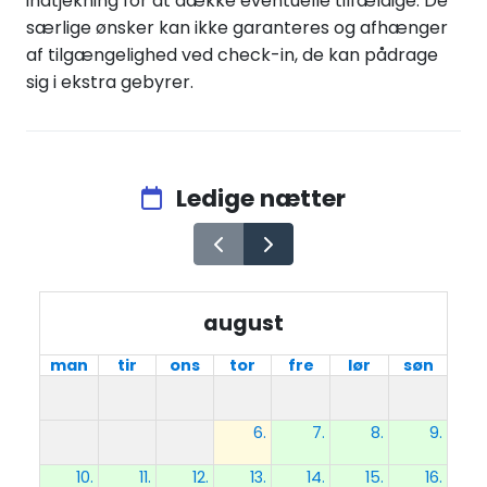
indtjekning for at dække eventuelle tilfældige. De
særlige ønsker kan ikke garanteres og afhænger
af tilgængelighed ved check-in, de kan pådrage
sig i ekstra gebyrer.
Ledige nætter
august
man
tir
ons
tor
fre
lør
søn
6.
7.
8.
9.
10.
11.
12.
13.
14.
15.
16.