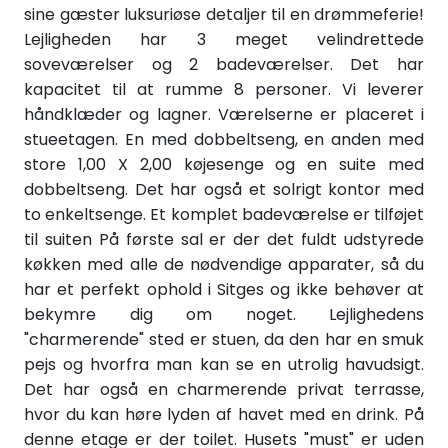
sine gæster luksuriøse detaljer til en drømmeferie!
Lejligheden har 3 meget velindrettede
soveværelser og 2 badeværelser. Det har
kapacitet til at rumme 8 personer. Vi leverer
håndklæder og lagner. Værelserne er placeret i
stueetagen. En med dobbeltseng, en anden med
store 1,00 X 2,00 køjesenge og en suite med
dobbeltseng. Det har også et solrigt kontor med
to enkeltsenge. Et komplet badeværelse er tilføjet
til suiten På første sal er der det fuldt udstyrede
køkken med alle de nødvendige apparater, så du
har et perfekt ophold i Sitges og ikke behøver at
bekymre dig om noget. Lejlighedens
"charmerende" sted er stuen, da den har en smuk
pejs og hvorfra man kan se en utrolig havudsigt.
Det har også en charmerende privat terrasse,
hvor du kan høre lyden af havet med en drink. På
denne etage er der toilet. Husets "must" er uden