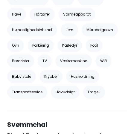
Have
Hårtørrer
Varmeapparat
Højhastighedsinternet
Jern
Mikrobølgeovn
Ovn
Parkering
Kæledyr
Pool
Brødrister
TV
Vaskemaskine
Wifi
Baby stole
Krybber
Husholdning
Transportservice
Havudsigt
Etage 1
Svømmehal