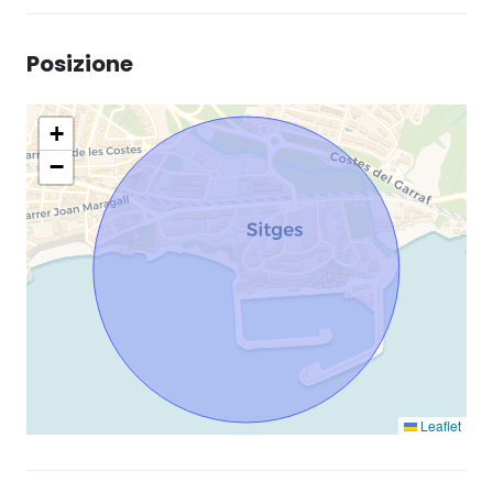
Posizione
+
−
Leaflet