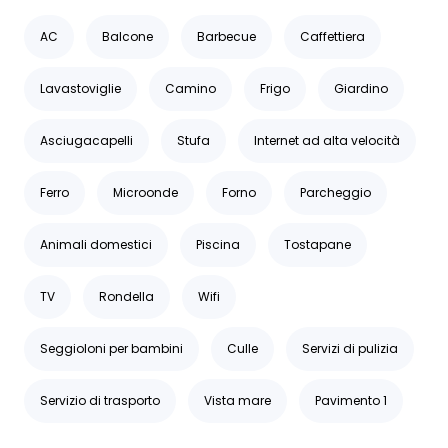
AC
Balcone
Barbecue
Caffettiera
Lavastoviglie
Camino
Frigo
Giardino
Asciugacapelli
Stufa
Internet ad alta velocità
Ferro
Microonde
Forno
Parcheggio
Animali domestici
Piscina
Tostapane
TV
Rondella
Wifi
Seggioloni per bambini
Culle
Servizi di pulizia
Servizio di trasporto
Vista mare
Pavimento 1