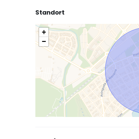
Standort
+
−