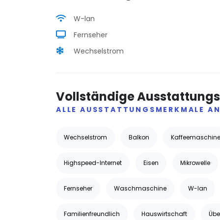
W-lan
Fernseher
Wechselstrom
Vollständige Ausstattungs
ALLE AUSSTATTUNGSMERKMALE AN
Wechselstrom
Balkon
Kaffeemaschin
Highspeed-Internet
Eisen
Mikrowelle
Fernseher
Waschmaschine
W-lan
Familienfreundlich
Hauswirtschaft
Übe