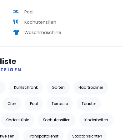
Pool
Kochutensilien
Waschmaschine
liste
ZEIGEN
e
Kühlschrank
Garten
Haartrockner
Ofen
Pool
Terrasse
Toaster
Kinderstühle
Kochutensilien
Kinderbetten
rweisen
Transportdienst
Stadtansichten