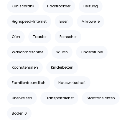
Kühlschrank
Haartrockner
Heizung
Highspeed-Internet
Eisen
Mikrowelle
Ofen
Toaster
Fernseher
Waschmaschine
W-lan
Kinderstühle
Kochutensilien
Kinderbetten
Familienfreundlich
Hauswirtschaft
Überweisen
Transportdienst
Stadtansichten
Boden 0