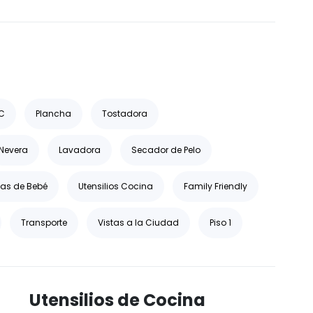
C
Plancha
Tostadora
Nevera
Lavadora
Secador de Pelo
llas de Bebé
Utensilios Cocina
Family Friendly
Transporte
Vistas a la Ciudad
Piso 1
Utensilios de Cocina