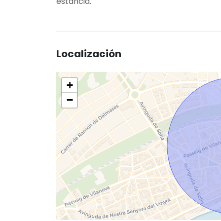
estancia.
Localización
+
−