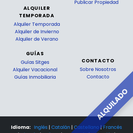
Publicar Propiedad
ALQUILER
_
TEMPORADA
Alquiler Temporada
Alquiler de Invierno
Alquiler de Verano
GUÍAS
CONTACTO
Guías Sitges
Sobre Nosotros
Alquiler Vacacional
Contacto
Guías Inmobiliaria
ALQUILADO
Idioma:
Inglés
|
Catalán
|
Castellano
|
Francés