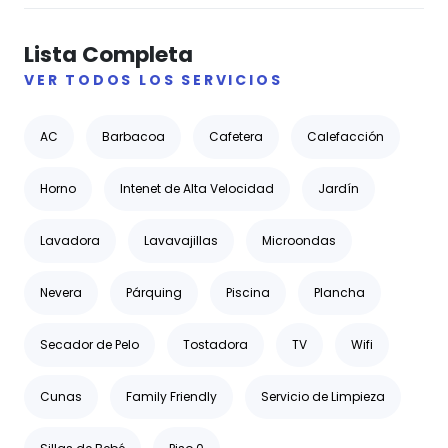
Lista Completa
VER TODOS LOS SERVICIOS
AC
Barbacoa
Cafetera
Calefacción
Horno
Intenet de Alta Velocidad
Jardín
Lavadora
Lavavajillas
Microondas
Nevera
Párquing
Piscina
Plancha
Secador de Pelo
Tostadora
TV
Wifi
Cunas
Family Friendly
Servicio de Limpieza