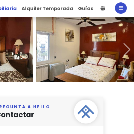
Selecciona
iliaria
Alquiler Temporada
Guías
REGUNTA A HELLO
ontactar