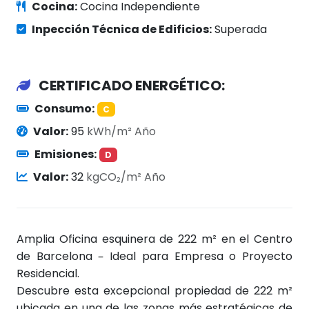
Cocina:
Cocina Independiente
Inpección Técnica de Edificios:
Superada
CERTIFICADO ENERGÉTICO:
Consumo:
C
Valor:
95
kWh/m² Año
Emisiones:
D
Valor:
32
kgCO₂/m² Año
Amplia Oficina esquinera de 222 m² en el Centro
de Barcelona – Ideal para Empresa o Proyecto
Residencial.
Descubre esta excepcional propiedad de 222 m²
ubicada en una de las zonas más estratégicas de