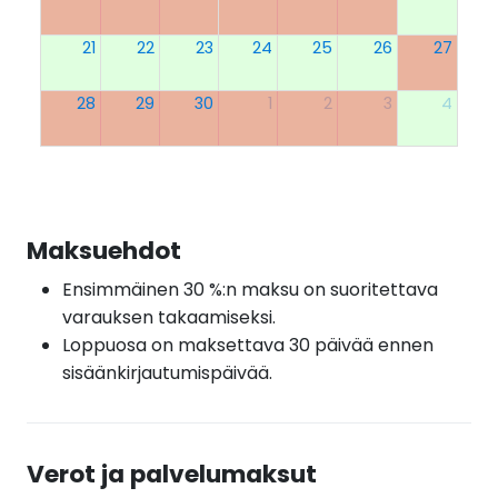
21
22
23
24
25
26
27
28
29
30
1
2
3
4
Maksuehdot
Ensimmäinen 30 %:n maksu on suoritettava
varauksen takaamiseksi.
Loppuosa on maksettava 30 päivää ennen
sisäänkirjautumispäivää.
Verot ja palvelumaksut