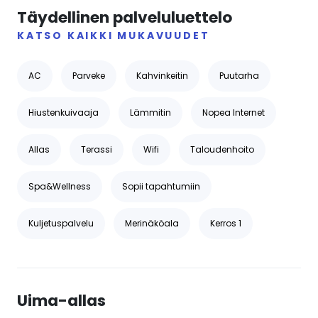
Täydellinen palveluluettelo
KATSO KAIKKI MUKAVUUDET
AC
Parveke
Kahvinkeitin
Puutarha
Hiustenkuivaaja
Lämmitin
Nopea Internet
Allas
Terassi
Wifi
Taloudenhoito
Spa&Wellness
Sopii tapahtumiin
Kuljetuspalvelu
Merinäköala
Kerros 1
Uima-allas