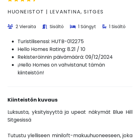
HUONEISTOT | LEVANTINA, SITGES
2 Vieraita
Sisältö
1 Sängyt
1 Sisältö
Turistilisenssi:
HUTB-012275
Hello Homes Rating: 8.21 / 10
Rekisteröinnin päivämäärä: 09/12/2024
¡Hello Homes on vahvistanut tämän
kiinteistön!
Kiinteistön kuvaus
Luksusta, yksityisyyttä ja upeat näkymät Blue Hill
Sitgesissä
Tutustu ylelliseen miniloft-makuuhuoneeseen, joka