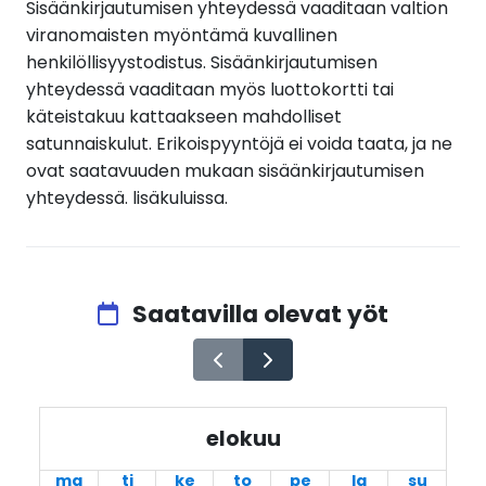
Sisäänkirjautumisen yhteydessä vaaditaan valtion
viranomaisten myöntämä kuvallinen
henkilöllisyystodistus. Sisäänkirjautumisen
yhteydessä vaaditaan myös luottokortti tai
käteistakuu kattaakseen mahdolliset
satunnaiskulut. Erikoispyyntöjä ei voida taata, ja ne
ovat saatavuuden mukaan sisäänkirjautumisen
yhteydessä. lisäkuluissa.
Saatavilla olevat yöt
elokuu
ma
ti
ke
to
pe
la
su