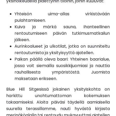
yksinoikeudella pidettyihin tiloihin, joihin kuuluvat:
Yhteisön uima-allas virkistävään
pulahtamiseen.
Kuiva ja märkä sauna, ihanteellinen
rentoutumiseen päivän tutkimusmatkailun
jälkeen.
Aurinkoalueet ja ulkotilat, jotka on suunniteltu
rentoutumista ja yksityisyyttä ajatellen.
Paikan päällä oleva baari: Yhteinen baarialue,
jossa voit siemailla suosikkijuomiasi ja nauttia
rauhallisesta ympäristöstä. Juomista
maksetaan erikseen.
Blue Hill Sitgesissä jokainen yksityiskohta on
harkittu unohtumattoman kokemuksen
takaamiseksi. Aloita päiväsi täydellä aamiaisella
suurella terassillamme, nauti hyvästä kirjasta
merinäköalalla tai rentoudu mukavuuttasi ajatellen