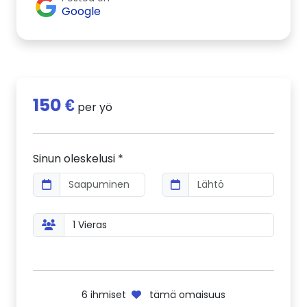
Google
150 €
per yö
Sinun oleskelusi *
6
ihmiset
tämä omaisuus