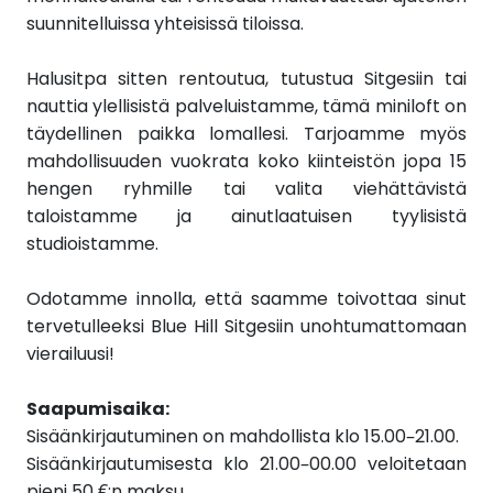
suunnitelluissa yhteisissä tiloissa.
Halusitpa sitten rentoutua, tutustua Sitgesiin tai
nauttia ylellisistä palveluistamme, tämä miniloft on
täydellinen paikka lomallesi. Tarjoamme myös
mahdollisuuden vuokrata koko kiinteistön jopa 15
hengen ryhmille tai valita viehättävistä
taloistamme ja ainutlaatuisen tyylisistä
studioistamme.
Odotamme innolla, että saamme toivottaa sinut
tervetulleeksi Blue Hill Sitgesiin unohtumattomaan
vierailuusi!
Saapumisaika:
Sisäänkirjautuminen on mahdollista klo 15.00–21.00.
Sisäänkirjautumisesta klo 21.00–00.00 veloitetaan
pieni 50 €:n maksu.