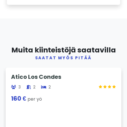
Muita kiinteistöjä saatavilla
SAATAT MYÖS PITÄÄ
Previous
Next
Atico Los Condes
3
2
2
160 €
per yö