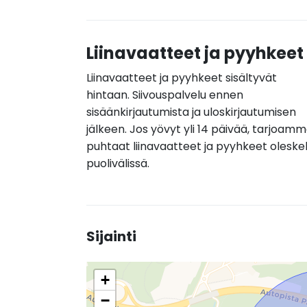
Liinavaatteet ja pyyhkeet
Liinavaatteet ja pyyhkeet sisältyvät
hintaan. Siivouspalvelu ennen
sisäänkirjautumista ja uloskirjautumisen
jälkeen. Jos yövyt yli 14 päivää, tarjoam
puhtaat liinavaatteet ja pyyhkeet oleske
puolivälissä.
Sijainti
+
−