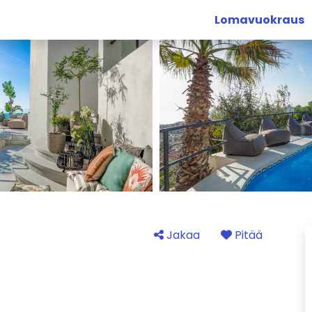
Lomavuokraus
Jakaa
Pitää