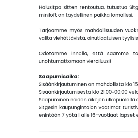
Halusitpa sitten rentoutua, tutustua Sitg
miniloft on täydellinen paikka lomallesi.
Tarjoamme myös mahdollisuuden vuokrat
valita viehättävistä, ainutlaatuisen tyyli
Odotamme innolla, että saamme toivot
unohtumattomaan vierailuusi!
Saapumisaika:
Sisäänkirjautuminen on mahdollista klo 15
Sisäänkirjautumisesta klo 21.00–00.00 vel
Saapuminen näiden aikojen ulkopuolella e
Sitgesin kaupungintalon vaatimat turist
enintään 7 yötä | alle 16-vuotiaat lapset