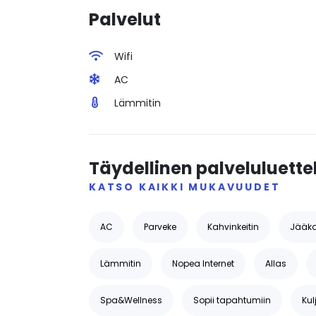
Palvelut
Wifi
AC
Lämmitin
Täydellinen palveluluette
KATSO KAIKKI MUKAVUUDET
AC
Parveke
Kahvinkeitin
Jääk
Lämmitin
Nopea Internet
Allas
Spa&Wellness
Sopii tapahtumiin
Kul