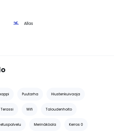
Allas
lo
aappi
Puutarha
Hiustenkuivaaja
Terassi
Wifi
Taloudenhoito
jetuspalvelu
Merinäköala
Kerros 0