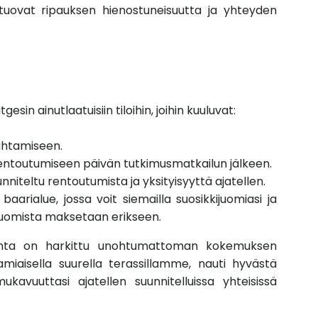
a tuovat ripauksen hienostuneisuutta ja yhteyden
gesin ainutlaatuisiin tiloihin, joihin kuuluvat:
ahtamiseen.
rentoutumiseen päivän tutkimusmatkailun jälkeen.
unniteltu rentoutumista ja yksityisyyttä ajatellen.
aarialue, jossa voit siemailla suosikkijuomiasi ja
 Juomista maksetaan erikseen.
iskohta on harkittu unohtumattoman kokemuksen
amiaisella suurella terassillamme, nauti hyvästä
ukavuuttasi ajatellen suunnitelluissa yhteisissä