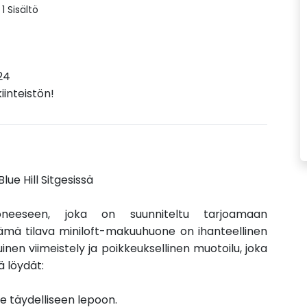
1 Sisältö
24
inteistön!
lue Hill Sitgesissä
huoneeseen, joka on suunniteltu tarjoamaan
ämä tilava miniloft-makuuhuone on ihanteellinen
inen viimeistely ja poikkeuksellinen muotoilu, joka
ä löydät:
e täydelliseen lepoon.