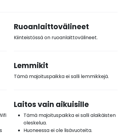
Ruoanlaittovälineet
Kiinteistössä on ruoanlaittovälineet.
Lemmikit
Tämä majoituspaikka ei salli lemmikkejä.
Laitos vain aikuisille
ifi
Tämä majoituspaikka ei salli alaikäisten
oleskelua.
s
Huoneessa ei ole lisävuoteita.