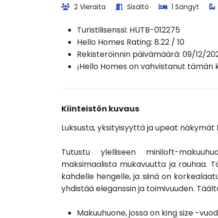
2 Vieraita
Sisältö
1 Sängyt
Turistilisenssi:
HUTB-012275
Hello Homes Rating: 8.22 / 10
Rekisteröinnin päivämäärä: 09/12/20
¡Hello Homes on vahvistanut tämän ki
Kiinteistön kuvaus
Luksusta, yksityisyyttä ja upeat näkymät B
Tutustu ylelliseen miniloft-makuu
maksimaalista mukavuutta ja rauhaa. T
kahdelle hengelle, ja siinä on korkealaatu
yhdistää eleganssin ja toimivuuden. Täält
Makuuhuone, jossa on king size -vuod