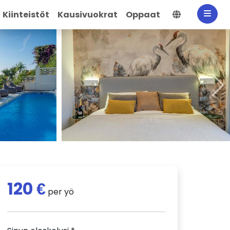
Valitse kiel
Kiinteistöt
Kausivuokrat
Oppaat
120 €
per yö