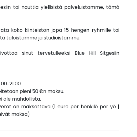
esiin tai nauttia ylellisistä palveluistamme, tämä
a koko kiinteistön jopa 15 hengen ryhmille tai
sistä taloistamme ja studioistamme.
taa sinut tervetulleeksi Blue Hill Sitgesiin
.00–21.00.
oitetaan pieni 50 €:n maksu.
i ole mahdollista.
iverot on maksettava (1 euro per henkilö per yö |
 eivät maksa)