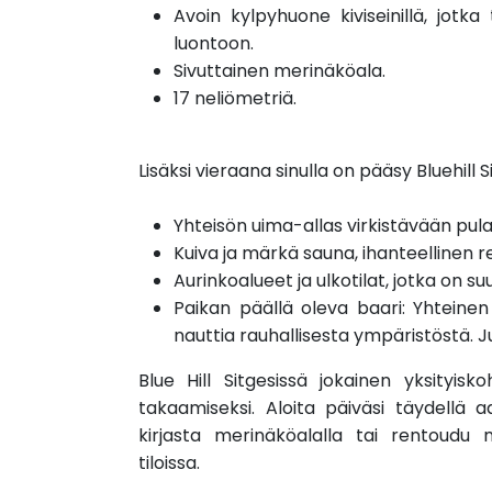
Avoin kylpyhuone kiviseinillä, jotk
luontoon.
Sivuttainen merinäköala.
17 neliömetriä.
Lisäksi vieraana sinulla on pääsy Bluehill Sit
Yhteisön uima-allas virkistävään pul
Kuiva ja märkä sauna, ihanteellinen 
Aurinkoalueet ja ulkotilat, jotka on su
Paikan päällä oleva baari: Yhteinen b
nauttia rauhallisesta ympäristöstä.
Blue Hill Sitgesissä jokainen yksity
takaamiseksi. Aloita päiväsi täydellä a
kirjasta merinäköalalla tai rentoudu m
tiloissa.