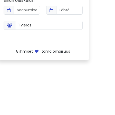
Sinun oleskelusi *
8
ihmiset
tämä omaisuus