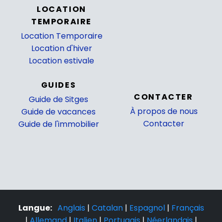
LOCATION
TEMPORAIRE
Location Temporaire
Location d'hiver
Location estivale
GUIDES
CONTACTER
Guide de Sitges
À propos de nous
Guide de vacances
Contacter
Guide de l'immobilier
Langue:
Anglais
|
Catalan
|
Espagnol
|
Français
|
Allemand
|
Italien
|
Portugais
|
Néerlandais
|