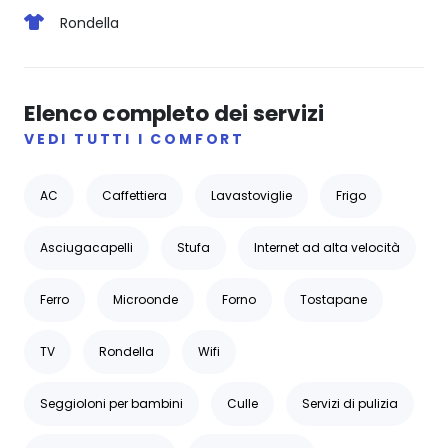
Rondella
Elenco completo dei servizi
VEDI TUTTI I COMFORT
AC
Caffettiera
Lavastoviglie
Frigo
Asciugacapelli
Stufa
Internet ad alta velocità
Ferro
Microonde
Forno
Tostapane
TV
Rondella
Wifi
Seggioloni per bambini
Culle
Servizi di pulizia