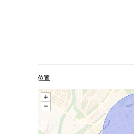
位置
+
−