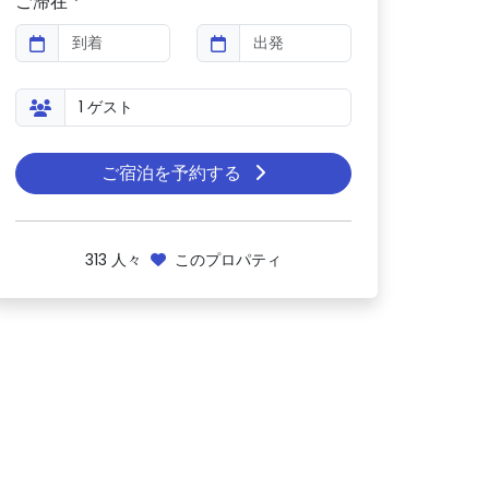
ご滞在 *
ご宿泊を予約する
313
人々
このプロパティ