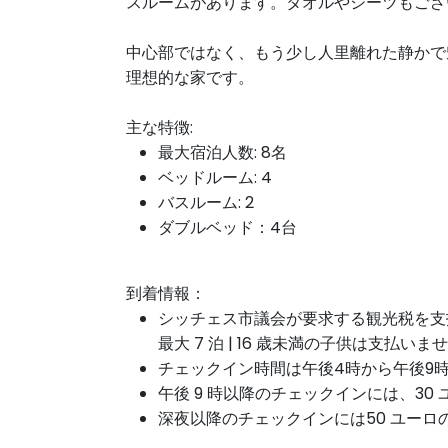
スルームがあります。タオルやシーツもござ
中心部ではなく、もう少し人里離れた静かで
理想的な家です。
主な特徴:
最大宿泊人数: 8名
ベッドルーム: 4
バスルーム: 2
ダブルベッド：4台
到着情報：
シッチェス市議会が要求する観光税を支払う必
最大 7 泊 | 16 歳未満の子供は支払いま
チェックイン時間は午後4時から午後9
午後 9 時以降のチェックインには、3
深夜以降の
チェック
イン
には
50 ユー