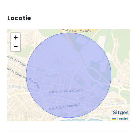
Locatie
+
−
Leaflet