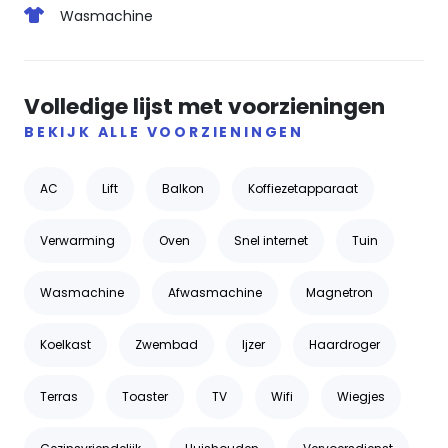
Wasmachine
Volledige lijst met voorzieningen
BEKIJK ALLE VOORZIENINGEN
AC
Lift
Balkon
Koffiezetapparaat
Verwarming
Oven
Snel internet
Tuin
Wasmachine
Afwasmachine
Magnetron
Koelkast
Zwembad
Ijzer
Haardroger
Terras
Toaster
TV
Wifi
Wiegjes