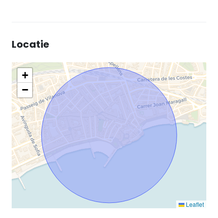
Locatie
+
−
Leaflet