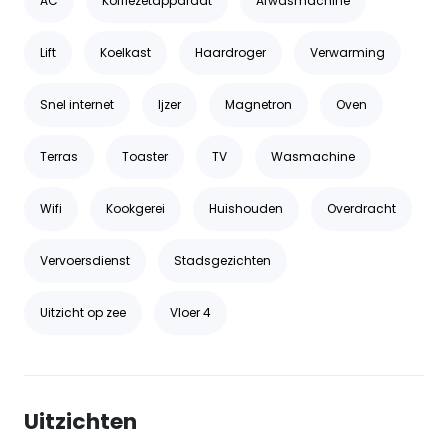
AC
Koffiezetapparaat
Afwasmachine
Lift
Koelkast
Haardroger
Verwarming
Snel internet
Ijzer
Magnetron
Oven
Terras
Toaster
TV
Wasmachine
Wifi
Kookgerei
Huishouden
Overdracht
Vervoersdienst
Stadsgezichten
Uitzicht op zee
Vloer 4
Uitzichten