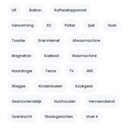
Lift
Balkon
Koffiezetapparaat
Verwarming
AC
Portier
Ijzer
Oven
Toaster
Snel internet
Afwasmachine
Magnetron
Koelkast
Wasmachine
Haardroger
Terras
TV
Wifi
Wiegjes
Kinderstoelen
Kookgerei
Gezinsvriendelijk
Huishouden
Vervoersdienst
Overdracht
Stadsgezichten
Vloer 4