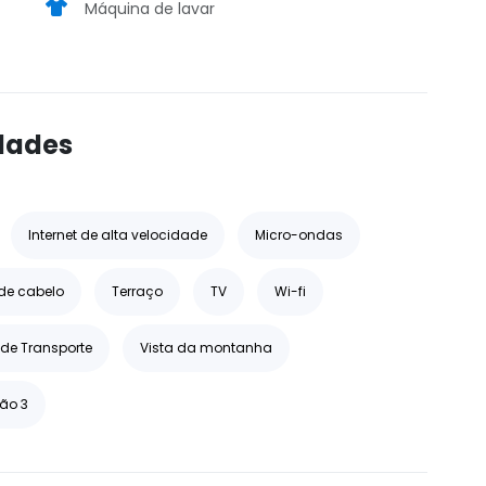
Máquina de lavar
dades
Internet de alta velocidade
Micro-ondas
de cabelo
Terraço
TV
Wi-fi
 de Transporte
Vista da montanha
ão 3