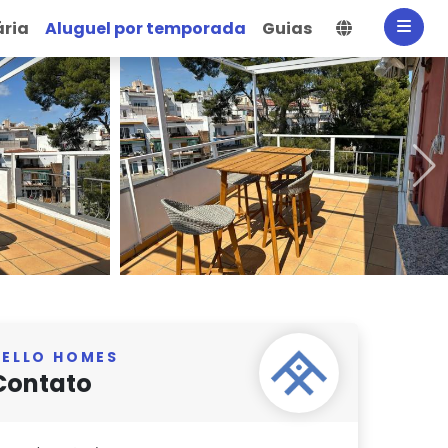
Selecionar
ária
Aluguel por temporada
Guias
HELLO HOMES
Contato