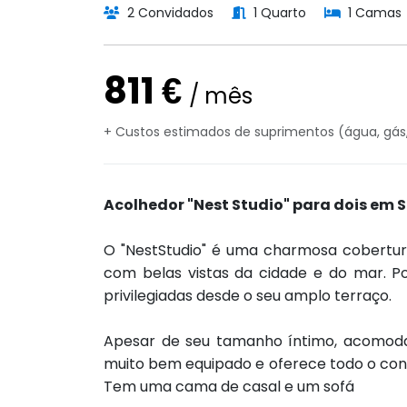
2 Convidados
1 Quarto
1 Camas
811 €
/ mês
+ Custos estimados de suprimentos (água, gás, 
Acolhedor "Nest Studio" para dois em S
O "NestStudio" é uma charmosa cobertura
com belas vistas da cidade e do mar. P
privilegiadas desde o seu amplo terraço.
Apesar de seu tamanho íntimo, acomoda
muito bem equipado e oferece todo o conf
Tem uma cama de casal e um sofá