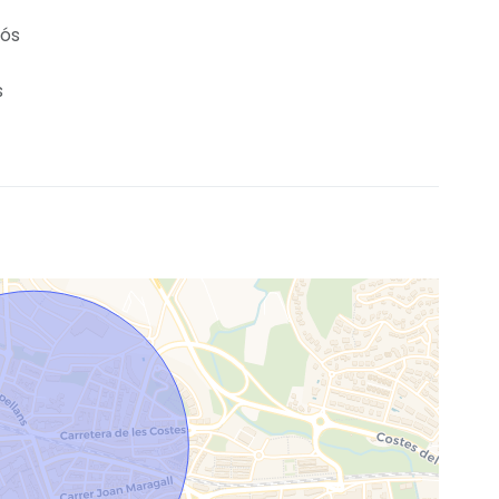
pós
s