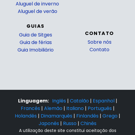
Aluguel de inverno
Aluguel de verão
GUIAS
CONTATO
Guia de Sitges
Sobre nós
Guia de férias
Contato
Guia Imobiliário
Linguagem:
Inglês
|
Catalão
|
Espanhol
|
Francês
|
Alemão
|
Italiano
|
Português
|
Holandês
|
Dinamarquês
|
Finlandês
|
Grego
|
Japonês
|
Russo
|
Chinês
A utilização deste site constitui aceitação dos