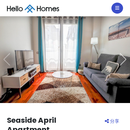
Seaside April
分享
Apartment