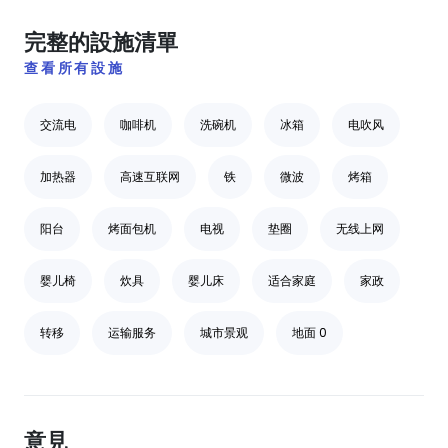
完整的設施清單
查看所有設施
交流电
咖啡机
洗碗机
冰箱
电吹风
加热器
高速互联网
铁
微波
烤箱
阳台
烤面包机
电视
垫圈
无线上网
婴儿椅
炊具
婴儿床
适合家庭
家政
转移
运输服务
城市景观
地面 0
意見