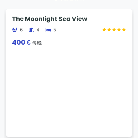
Previous
Next
The Moonlight Sea View
6
4
5
400 €
每晚