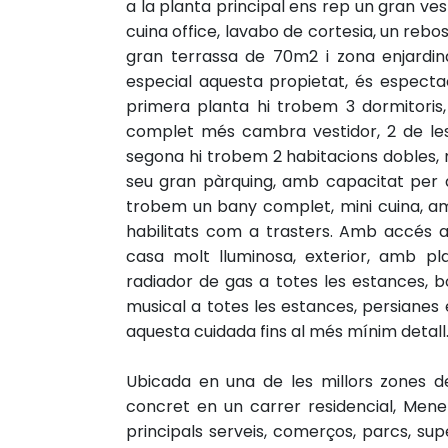
a la planta principal ens rep un gran v
cuina office, lavabo de cortesia, un reb
gran terrassa de 70m2 i zona enjardi
especial aquesta propietat, és especta
primera planta hi trobem 3 dormitoris,
complet més cambra vestidor, 2 de les
segona hi trobem 2 habitacions dobles,
seu gran pàrquing, amb capacitat per 
trobem un bany complet, mini cuina, am
habilitats com a trasters. Amb accés 
casa molt lluminosa, exterior, amb pl
radiador de gas a totes les estances, bom
musical a totes les estances, persianes 
aquesta cuidada fins al més mínim detall
Ubicada en una de les millors zones de
concret en un carrer residencial, Men
principals serveis, comerços, parcs, sup