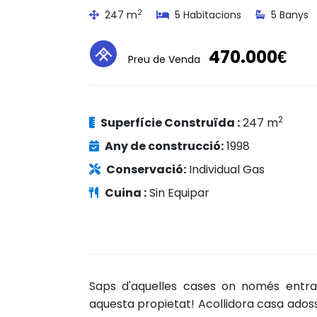
2
247 m
5 Habitacions
5 Banys
470.000€
Preu de Venda
2
Superfície Construïda :
247 m
Any de construcció:
1998
Conservació:
Individual Gas
Cuina :
Sin Equipar
Saps d'aquelles cases on només entrar
aquesta propietat! Acollidora casa adoss