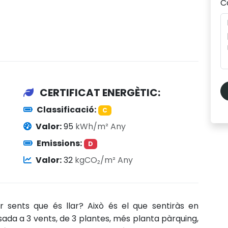
C
CERTIFICAT ENERGÈTIC:
Classificació:
C
Valor:
95
kWh/m² Any
Emissions:
D
Valor:
32
kgCO₂/m² Any
 sents que és llar? Això és el que sentiràs en
ada a 3 vents, de 3 plantes, més planta pàrquing,