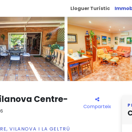
Lloguer Turístic
Immobi
ilanova Centre-
P
Comparteix
06
C
E, VILANOVA I LA GELTRÚ