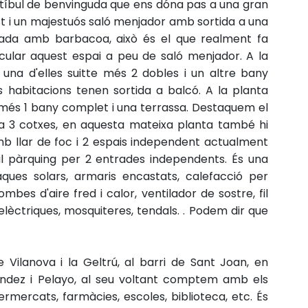
estíbul de benvinguda que ens dóna pas a una gran
ost i un majestuós saló menjador amb sortida a una
nada amb barbacoa, això és el que realment fa
cular aquest espai a peu de saló menjador. A la
 una d'elles suitte més 2 dobles i un altre bany
 habitacions tenen sortida a balcó. A la planta
 més 1 bany complet i una terrassa. Destaquem el
a 3 cotxes, en aquesta mateixa planta també hi
b llar de foc i 2 espais independent actualment
al pàrquing per 2 entrades independents. És una
aques solars, armaris encastats, calefacció per
bes d'aire fred i calor, ventilador de sostre, fil
elèctriques, mosquiteres, tendals. . Podem dir que
.
 Vilanova i la Geltrú, al barri de Sant Joan, en
endez i Pelayo, al seu voltant comptem amb els
ermercats, farmàcies, escoles, biblioteca, etc. És