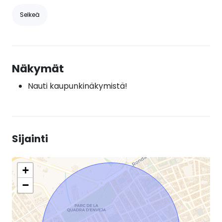
Selkeä
Näkymät
Nauti kaupunkinäkymistä!
Sijainti
+
−