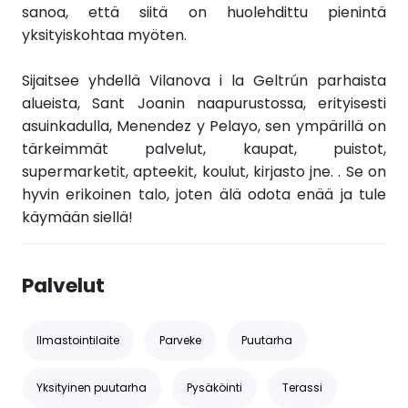
sanoa, että siitä on huolehdittu pienintä
yksityiskohtaa myöten.
Sijaitsee yhdellä Vilanova i la Geltrún parhaista
alueista, Sant Joanin naapurustossa, erityisesti
asuinkadulla, Menendez y Pelayo, sen ympärillä on
tärkeimmät palvelut, kaupat, puistot,
supermarketit, apteekit, koulut, kirjasto jne. . Se on
hyvin erikoinen talo, joten älä odota enää ja tule
käymään siellä!
Palvelut
Ilmastointilaite
Parveke
Puutarha
Yksityinen puutarha
Pysäköinti
Terassi