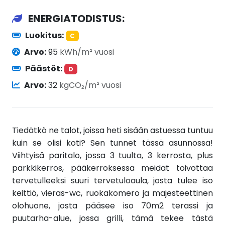
ENERGIATODISTUS:
Luokitus:
C
Arvo:
95
kWh/m² vuosi
Päästöt:
D
Arvo:
32
kgCO₂/m² vuosi
Tiedätkö ne talot, joissa heti sisään astuessa tuntuu
kuin se olisi koti? Sen tunnet tässä asunnossa!
Viihtyisä paritalo, jossa 3 tuulta, 3 kerrosta, plus
parkkikerros, pääkerroksessa meidät toivottaa
tervetulleeksi suuri tervetuloaula, josta tulee iso
keittiö, vieras-wc, ruokakomero ja majesteettinen
olohuone, josta pääsee iso 70m2 terassi ja
puutarha-alue, jossa grilli, tämä tekee tästä