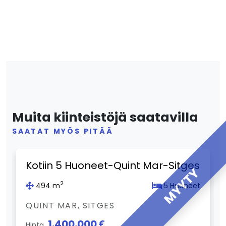
Muita kiinteistöjä saatavilla
SAATAT MYÖS PITÄÄ
Previous
Next
Kotiin 5 Huoneet-Quint Mar-Sitges
MYYTY
2
494 m
5 Huoneet
QUINT MAR, SITGES
1.400.000 €
Hinta