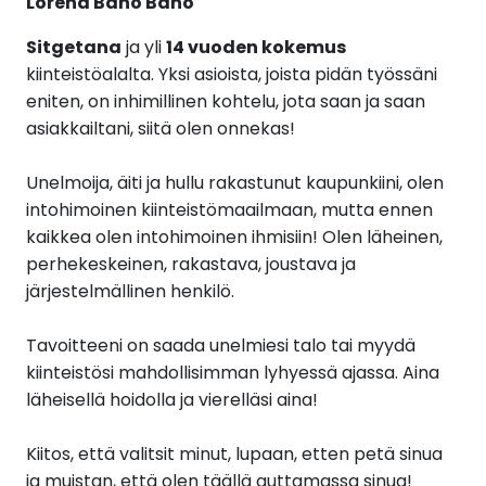
Lorena Baño Baño
Sitgetana
ja yli
14 vuoden kokemus
kiinteistöalalta.
Yksi asioista, joista pidän työssäni
eniten, on inhimillinen kohtelu, jota saan ja saan
asiakkailtani, siitä olen onnekas!
Unelmoija, äiti ja hullu rakastunut kaupunkiini, olen
intohimoinen kiinteistömaailmaan, mutta ennen
kaikkea olen intohimoinen ihmisiin! Olen läheinen,
perhekeskeinen, rakastava, joustava ja
järjestelmällinen henkilö.
Tavoitteeni on saada unelmiesi talo tai myydä
kiinteistösi mahdollisimman lyhyessä ajassa. Aina
läheisellä hoidolla ja vierelläsi aina!
Kiitos, että valitsit minut, lupaan, etten petä sinua
ja muistan, että olen täällä auttamassa sinua!