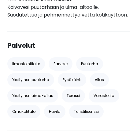
Kaivovesi puutarhaan ja uima-altaalle.
Suodatettua ja pehmennettyä vettä kotikäyttöön.
Palvelut
Ilmastointilaite
Parveke
Puutarha
Yksityinen puutarha
Pysäköinti
Allas
Yksityinen uima-allas
Terassi
Varastotila
Omakotitalo
Huvila
Turistilisenssi