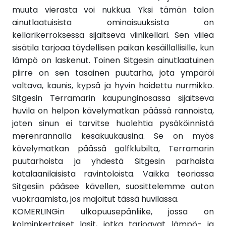
muuta vierasta voi nukkua. Yksi tämän talon
ainutlaatuisista ominaisuuksista on
kellarikerroksessa sijaitseva viinikellari. Sen viileä
sisätila tarjoaa täydellisen paikan kesäillallisille, kun
lämpö on laskenut. Toinen Sitgesin ainutlaatuinen
piirre on sen tasainen puutarha, jota ympäröi
valtava, kaunis, kypsä ja hyvin hoidettu nurmikko.
Sitgesin Terramarin kaupunginosassa sijaitseva
huvila on helpon kävelymatkan päässä rannoista,
joten sinun ei tarvitse huolehtia pysäköinnistä
merenrannalla kesäkuukausina. Se on myös
kävelymatkan päässä golfklubilta, Terramarin
puutarhoista ja yhdestä Sitgesin parhaista
katalaanilaisista ravintoloista. Vaikka teoriassa
Sitgesiin pääsee kävellen, suosittelemme auton
vuokraamista, jos majoitut tässä huvilassa.
KOMERLINGin ulkopuusepänliike, jossa on
kolminkertaiset lasit, jotka tarjoavat lämpö- ja