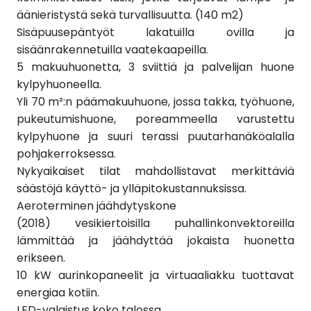
äänieristystä sekä turvallisuutta. (140 m2)
Sisäpuusepäntyöt lakatuilla ovilla ja
sisäänrakennetuilla vaatekaapeilla.
5 makuuhuonetta, 3 sviittiä ja palvelijan huone
kylpyhuoneella.
Yli 70 m²:n päämakuuhuone, jossa takka, työhuone,
pukeutumishuone, poreammeella varustettu
kylpyhuone ja suuri terassi puutarhanäköalalla
pohjakerroksessa.
Nykyaikaiset tilat mahdollistavat merkittäviä
säästöjä käyttö- ja ylläpitokustannuksissa.
Aeroterminen jäähdytyskone
(2018) vesikiertoisilla puhallinkonvektoreilla
lämmittää ja jäähdyttää jokaista huonetta
erikseen.
10 kW aurinkopaneelit ja virtuaaliakku tuottavat
energiaa kotiin.
LED-valaistus koko talossa.