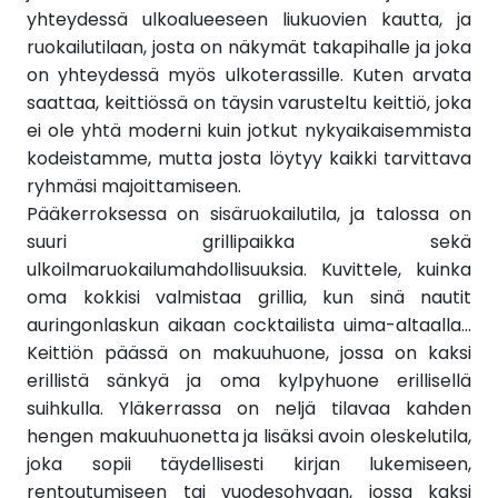
yhteydessä ulkoalueeseen liukuovien kautta, ja
ruokailutilaan, josta on näkymät takapihalle ja joka
on yhteydessä myös ulkoterassille. Kuten arvata
saattaa, keittiössä on täysin varusteltu keittiö, joka
ei ole yhtä moderni kuin jotkut nykyaikaisemmista
kodeistamme, mutta josta löytyy kaikki tarvittava
ryhmäsi majoittamiseen.
Pääkerroksessa on sisäruokailutila, ja talossa on
suuri grillipaikka sekä
ulkoilmaruokailumahdollisuuksia. Kuvittele, kuinka
oma kokkisi valmistaa grillia, kun sinä nautit
auringonlaskun aikaan cocktailista uima-altaalla...
Keittiön päässä on makuuhuone, jossa on kaksi
erillistä sänkyä ja oma kylpyhuone erillisellä
suihkulla. Yläkerrassa on neljä tilavaa kahden
hengen makuuhuonetta ja lisäksi avoin oleskelutila,
joka sopii täydellisesti kirjan lukemiseen,
rentoutumiseen tai vuodesohvaan, jossa kaksi