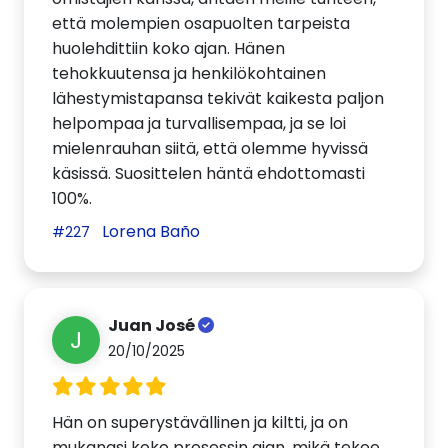
että molempien osapuolten tarpeista
huolehdittiin koko ajan. Hänen
tehokkuutensa ja henkilökohtainen
lähestymistapansa tekivät kaikesta paljon
helpompaa ja turvallisempaa, ja se loi
mielenrauhan siitä, että olemme hyvissä
käsissä. Suosittelen häntä ehdottomasti
100%.
Lorena Baño
#227
Juan José
J
20/10/2025
Hän on superystävällinen ja kiltti, ja on
mukanasi koko prosessin ajan, mikä tekee