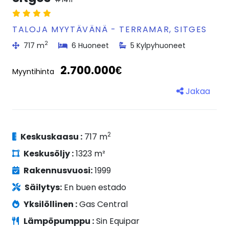
TALOJA MYYTÄVÄNÄ - TERRAMAR, SITGES
2
717 m
6 Huoneet
5 Kylpyhuoneet
2.700.000€
Myyntihinta
Jakaa
2
Keskuskaasu :
717 m
Keskusöljy :
1323 m²
Rakennusvuosi:
1999
Säilytys:
En buen estado
Yksilöllinen :
Gas Central
Lämpöpumppu :
Sin Equipar