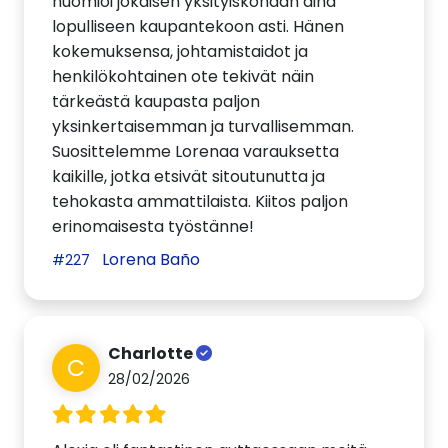
huomioi jokaisen yksityiskohdan aina
lopulliseen kaupantekoon asti. Hänen
kokemuksensa, johtamistaidot ja
henkilökohtainen ote tekivät näin
tärkeästä kaupasta paljon
yksinkertaisemman ja turvallisemman.
Suosittelemme Lorenaa varauksetta
kaikille, jotka etsivät sitoutunutta ja
tehokasta ammattilaista. Kiitos paljon
erinomaisesta työstänne!
Lorena Baño
#227
Charlotte
C
28/02/2026