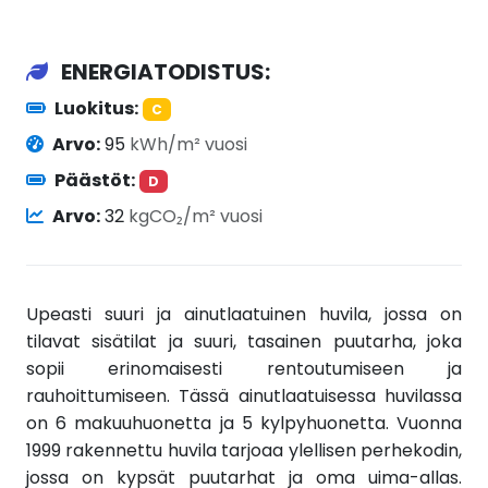
ENERGIATODISTUS:
Luokitus:
C
Arvo:
95
kWh/m² vuosi
Päästöt:
D
Arvo:
32
kgCO₂/m² vuosi
Upeasti suuri ja ainutlaatuinen huvila, jossa on
tilavat sisätilat ja suuri, tasainen puutarha, joka
sopii erinomaisesti rentoutumiseen ja
rauhoittumiseen. Tässä ainutlaatuisessa huvilassa
on 6 makuuhuonetta ja 5 kylpyhuonetta. Vuonna
1999 rakennettu huvila tarjoaa ylellisen perhekodin,
jossa on kypsät puutarhat ja oma uima-allas.