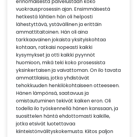
erinomaisesta palvelustaan koko
vuokrausprosessin ajan. Ensimmäisestä
hetkestä lähtien hän oli helposti
lähestyttävä, ystävällinen ja erittäin
ammattitaitoinen. Hän oli aina
tarkkaavainen jokaista yksityiskohtaa
kohtaan, ratkaisi nopeasti kaikki
kysymykset ja otti kaikki pyynnöt
huomioon, mikä teki koko prosessista
yksinkertaisen ja vaivattoman. On ilo tavata
ammattilaisia, jotka yhdistävät
tehokkuuden henkilökohtaiseen otteeseen.
Hänen lämpönsä, saatavuus ja
omistautuminen tekivät kaiken eron. Oli
todella ilo työskennellä hänen kanssaan, ja
suosittelen häntä ehdottomasti kaikille,
jotka etsivät luotettavaa
kiinteistönvälityskokemusta. Kiitos paljon