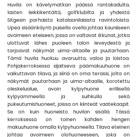
Huvila on kävelymatkan päässä rantakadulta,
lasten leikkikentältä, golfklubilta ja yhdestä
Sitgesin parhaista katalaanilaisista ravintoloista.
Upea sisäänkäynti puisella ovella johtaa kauniiseen
avoimeen eteiseen, jossa on valtavat ikkunat, jotka
ulottuvat lähes puoleen talon leveydestä ja
tarjoavat näkymät uima-altaalle ja puutarhaan.
Tämä huvila huokuu avaruutta, valoa ja loistoa.
Pohjakerroksessa sijaitseva päämakuuhuone on
vaikuttavan tilava, ja siinä on oma terassi, jolta on
näkymät puutarhaan ja uima-altaalle, korotettu
oleskelualue, avoin kylpyhuone erillisellä
kylpyammeella ja suihkulla sekä
pukeutumishuoneet, joissa on kiinteät vaatekaapit.
Se on kuin huoneisto huvilan sisällä. Tässä
kerroksessa on toinen kahden hengen
makuuhuone omalla kylpyhuoneella. Tilava eteinen
johtaa avoimeen olohuoneeseen, joka on