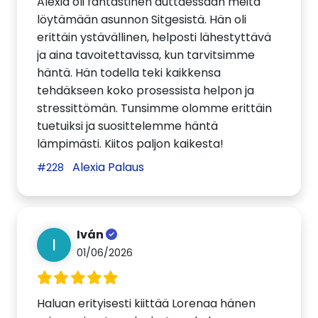
Alexia oli fantastinen auttaessaan meitä
löytämään asunnon Sitgesistä. Hän oli
erittäin ystävällinen, helposti lähestyttävä
ja aina tavoitettavissa, kun tarvitsimme
häntä. Hän todella teki kaikkensa
tehdäkseen koko prosessista helpon ja
stressittömän. Tunsimme olomme erittäin
tuetuiksi ja suosittelemme häntä
lämpimästi. Kiitos paljon kaikesta!
Alexia Palaus
#228
Iván
I
01/06/2026
Haluan erityisesti kiittää Lorenaa hänen