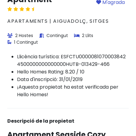
M'agrada
APARTAMENTS | AIGUADOLÇ, SITGES
2 Hostes
Contingut
2 Llits
1 Contingut
Llicència turística:
ESFCTU0000081070003842
4500000000000000HUTB-013429-466
Hello Homes Rating: 8.20 / 10
Data d'inscripció: 31/01/2019
¡Aquesta propietat ha estat verificada per
Hello Homes!
Descripció de la propietat
Apartament Seaside Cozy