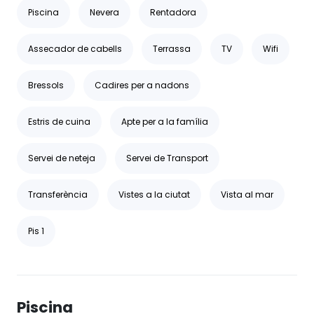
Piscina
Nevera
Rentadora
Assecador de cabells
Terrassa
TV
Wifi
Bressols
Cadires per a nadons
Estris de cuina
Apte per a la família
Servei de neteja
Servei de Transport
Transferència
Vistes a la ciutat
Vista al mar
Pis 1
Piscina