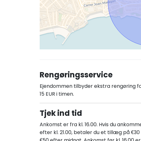
Rengøringsservice
Ejendommen tilbyder ekstra rengøring f
15 EUR i timen.
Tjek ind tid
Ankomst er fra kl. 16.00. Hvis du ankomm
efter kl. 21.00, betaler du et tillæg på €30
€50 efter midnat. Ankomst før kl. 16.00 er