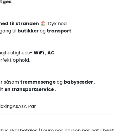
itges
.
ed til stranden
🏖️. Dyk ned
gang til
butikker
og
transport
.
højhastigheds-
WiFi
,
AC
rfekt ophold.
ter såsom
tremmesenge
og
babysæder
.
lt
en transportservice
.
laxingAsAsA Par
us skal betales (1 euro per person per nat | højst