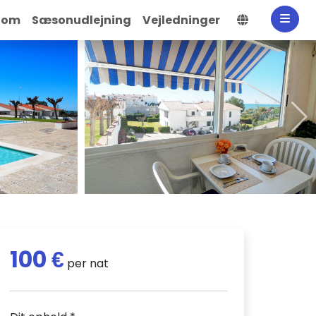
Vælg spro
dom
Sæsonudlejning
Vejledninger
100 €
per nat