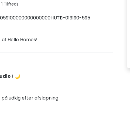
1 Tilfreds
059100000000000000HUTB-013190-595
t af Hello Homes!
udio
! 🌙
r på udkig efter afslapning