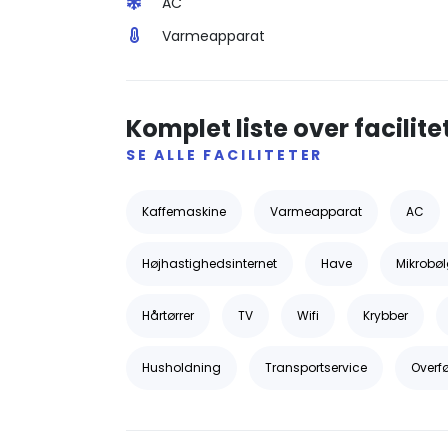
AC
Varmeapparat
Komplet liste over facilite
SE ALLE FACILITETER
Kaffemaskine
Varmeapparat
AC
Højhastighedsinternet
Have
Mikrobø
Hårtørrer
TV
Wifi
Krybber
Husholdning
Transportservice
Overfø