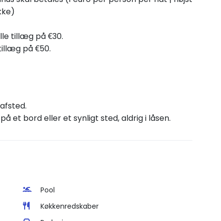
kke)
ille tillæg på €30.
tillæg på €50.
 afsted.
 et bord eller et synligt sted, aldrig i låsen.
Pool
Køkkenredskaber