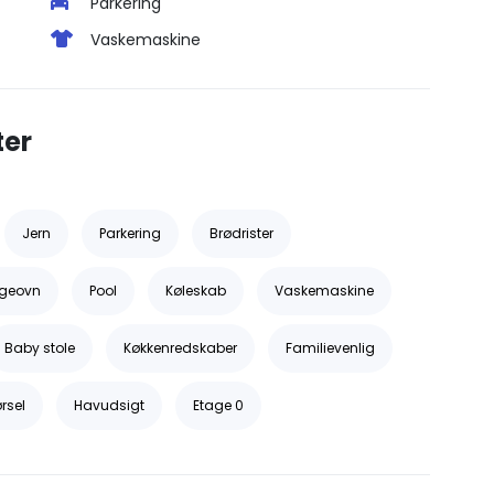
Parkering
Vaskemaskine
ter
Jern
Parkering
Brødrister
lgeovn
Pool
Køleskab
Vaskemaskine
Baby stole
Køkkenredskaber
Familievenlig
rsel
Havudsigt
Etage 0