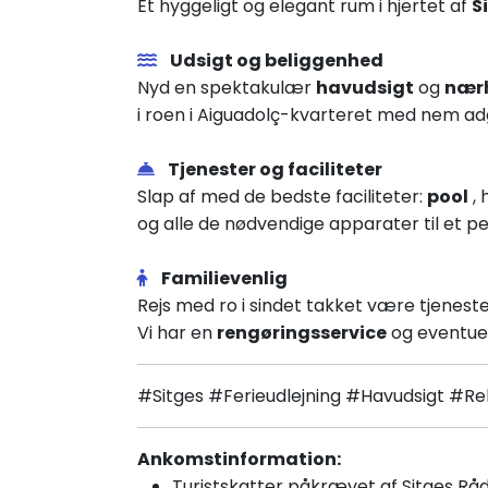
Et hyggeligt og elegant rum i hjertet af
S
Udsigt og beliggenhed
Nyd en spektakulær
havudsigt
og
nærh
i roen i Aiguadolç-kvarteret med nem ad
Tjenester og faciliteter
Slap af med de bedste faciliteter:
pool
, 
og alle de nødvendige apparater til et pe
Familievenlig
Rejs med ro i sindet takket være tjenes
Vi har en
rengøringsservice
og eventue
#Sitges #Ferieudlejning #Havudsigt #Re
Ankomstinformation:
Turistskatter påkrævet af Sitges Rådh