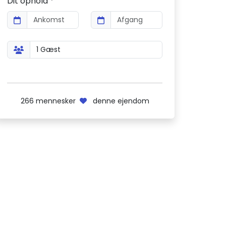
Dit ophold *
266
mennesker
denne ejendom