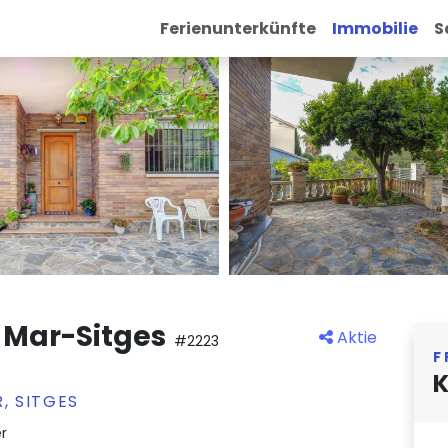
Ferienunterkünfte
Immobilie
S
 Mar-Sitges
Aktie
#2223
F
K
, SITGES
r