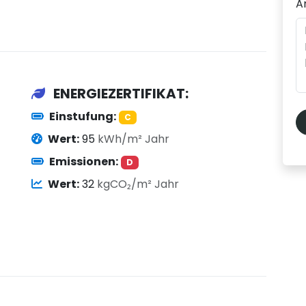
A
ENERGIEZERTIFIKAT:
Einstufung:
C
Wert:
95
kWh/m² Jahr
Emissionen:
D
Wert:
32
kgCO₂/m² Jahr