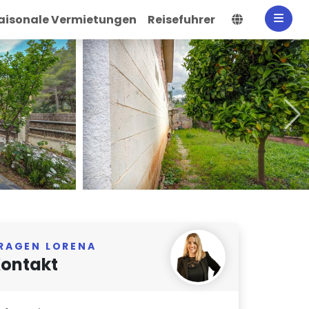
Sprache a
aisonale Vermietungen
Reisefuhrer
RAGEN LORENA
ontakt