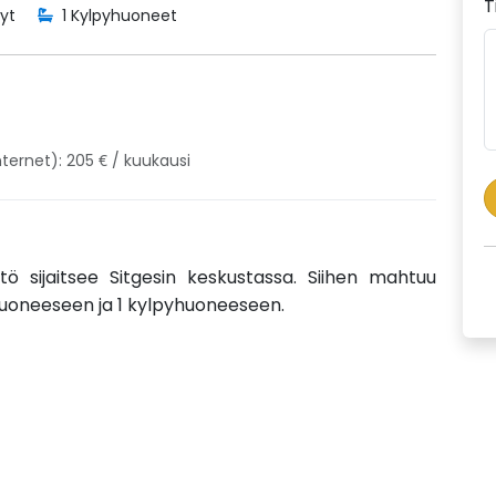
T
yt
1 Kylpyhuoneet
nternet): 205 € / kuukausi
istö sijaitsee Sitgesin keskustassa. Siihen mahtuu
huoneeseen ja 1 kylpyhuoneeseen.