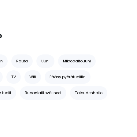
o
in
Rauta
Uuni
Mikroaaltouuni
TV
Wifi
Pääsy pyörätuolilla
tuolit
Ruoanlaittovälineet
Taloudenhoito