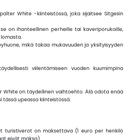
lter White -kiinteistössä, joka sijaitsee Sitgesin
e on ihanteellinen perheille tai kaveriporukoille,
 lomasta.
lpyhuone, mikä takaa mukavuuden ja yksityisyyden
 täydellisesti viilentämiseen vuoden kuumimpina
er White on täydellinen vaihtoehto. Älä odota enää
i tässä upeassa kiinteistössä.
t turistiverot on maksettava (1 euro per henkilö
iaat eivät maksa)