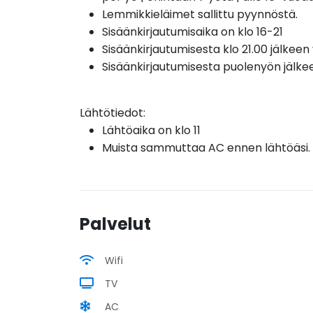
Lemmikkieläimet sallittu pyynnöstä.
Sisäänkirjautumisaika on klo 16-21
Sisäänkirjautumisesta klo 21.00 jälkeen
Sisäänkirjautumisesta puolenyön jälke
Lähtötiedot:
Lähtöaika on klo 11
Muista sammuttaa AC ennen lähtöäsi.
Palvelut
Wifi
TV
AC