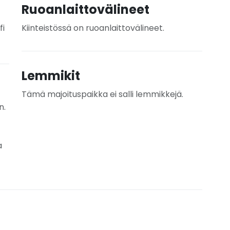
Ruoanlaittovälineet
fi
Kiinteistössä on ruoanlaittovälineet.
Lemmikit
Tämä majoituspaikka ei salli lemmikkejä.
n.
a