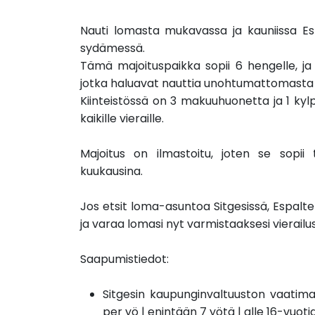
Nauti lomasta mukavassa ja kauniissa Espa
sydämessä.
Tämä majoituspaikka sopii 6 hengelle, ja s
jotka haluavat nauttia unohtumattomasta
Kiinteistössä on 3 makuuhuonetta ja 1 ky
kaikille vieraille.
Majoitus on ilmastoitu, joten se sopii
kuukausina.
Jos etsit loma-asuntoa Sitgesissä, Espalt
ja varaa lomasi nyt varmistaaksesi vierailus
Saapumistiedot:
Sitgesin kaupunginvaltuuston vaatima
per yö | enintään 7 yötä | alle 16-vuot