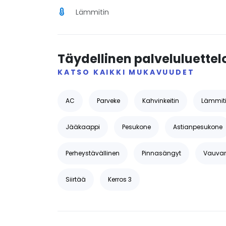
Lämmitin
Täydellinen palveluluettel
KATSO KAIKKI MUKAVUUDET
AC
Parveke
Kahvinkeitin
Lämmit
Jääkaappi
Pesukone
Astianpesukone
Perheystävällinen
Pinnasängyt
Vauvan 
Siirtää
Kerros 3