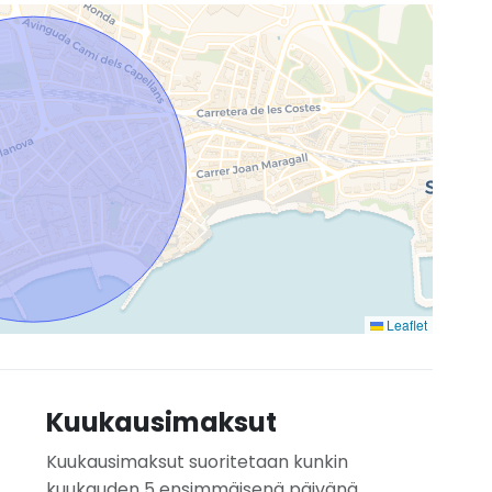
Leaflet
Kuukausimaksut
Kuukausimaksut suoritetaan kunkin
kuukauden 5 ensimmäisenä päivänä