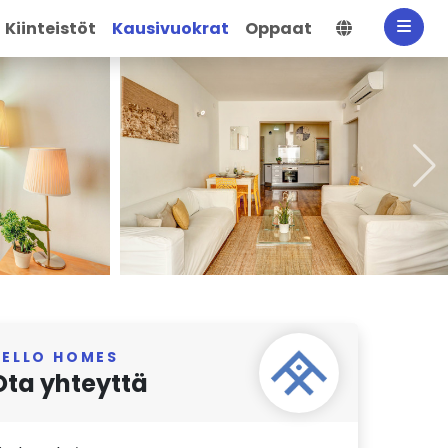
Valitse kiel
Kiinteistöt
Kausivuokrat
Oppaat
HELLO HOMES
Ota yhteyttä