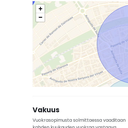
+
−
Vakuus
Vuokrasopimusta solmittaessa vaaditaan
kahden kuukauden vuokraa vastaava