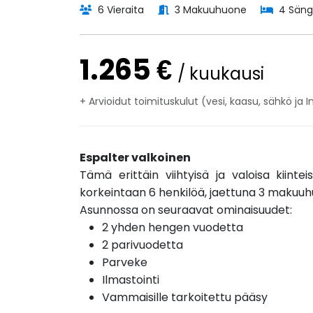
6 Vieraita
3 Makuuhuone
4 Säng
1.265 €
/ kuukausi
+ Arvioidut toimituskulut (vesi, kaasu, sähkö ja I
Espalter valkoinen
Tämä erittäin viihtyisä ja valoisa kiinte
korkeintaan 6 henkilöä, jaettuna 3 makuu
Asunnossa on seuraavat ominaisuudet:
2 yhden hengen vuodetta
2 parivuodetta
Parveke
Ilmastointi
Vammaisille tarkoitettu pääsy