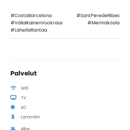
#CostaBarcelona #SantPeredeRibes
#VäliaikainenVuokraus #Merinäköala
#LähelläRantaa
Palvelut
Wifi
TV
AC
Lämmitin
Allas