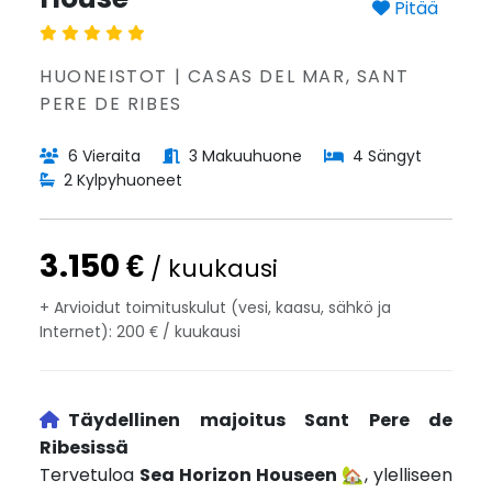
Pitää
HUONEISTOT | CASAS DEL MAR, SANT
PERE DE RIBES
6 Vieraita
3 Makuuhuone
4 Sängyt
2 Kylpyhuoneet
3.150 €
/ kuukausi
+ Arvioidut toimituskulut (vesi, kaasu, sähkö ja
Internet): 200 € / kuukausi
Täydellinen majoitus Sant Pere de
Ribesissä
Tervetuloa
Sea Horizon Houseen
🏡, ylelliseen