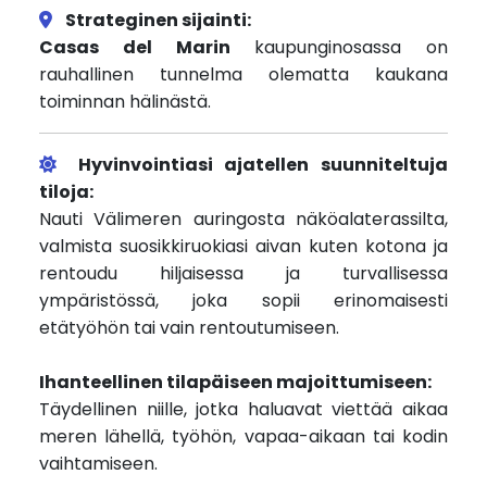
Strateginen sijainti:
Casas del Marin
kaupunginosassa on
rauhallinen tunnelma olematta kaukana
toiminnan hälinästä.
Hyvinvointiasi ajatellen suunniteltuja
tiloja:
Nauti Välimeren auringosta näköalaterassilta,
valmista suosikkiruokiasi aivan kuten kotona ja
rentoudu hiljaisessa ja turvallisessa
ympäristössä, joka sopii erinomaisesti
etätyöhön tai vain rentoutumiseen.
Ihanteellinen tilapäiseen majoittumiseen:
Täydellinen niille, jotka haluavat viettää aikaa
meren lähellä, työhön, vapaa-aikaan tai kodin
vaihtamiseen.