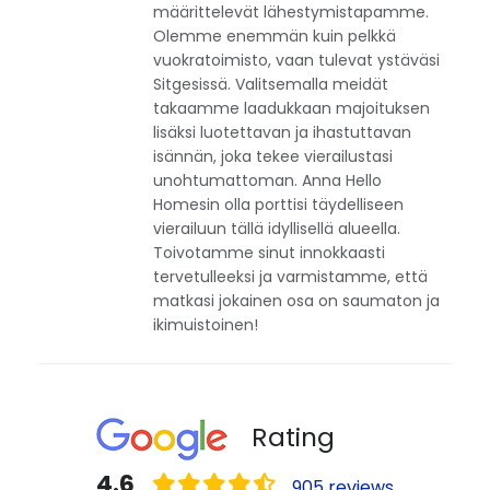
määrittelevät lähestymistapamme.
Olemme enemmän kuin pelkkä
vuokratoimisto, vaan tulevat ystäväsi
Sitgesissä. Valitsemalla meidät
takaamme laadukkaan majoituksen
lisäksi luotettavan ja ihastuttavan
isännän, joka tekee vierailustasi
unohtumattoman. Anna Hello
Homesin olla porttisi täydelliseen
vierailuun tällä idyllisellä alueella.
Toivotamme sinut innokkaasti
tervetulleeksi ja varmistamme, että
matkasi jokainen osa on saumaton ja
ikimuistoinen!
Rating
4.6
905 reviews