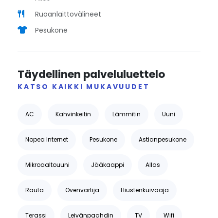
Ruoanlaittovälineet
Pesukone
Täydellinen palveluluettelo
KATSO KAIKKI MUKAVUUDET
AC
Kahvinkeitin
Lämmitin
Uuni
Nopea Internet
Pesukone
Astianpesukone
Mikroaaltouuni
Jääkaappi
Allas
Rauta
Ovenvartija
Hiustenkuivaaja
Terassi
Leivänpaahdin
TV
Wifi