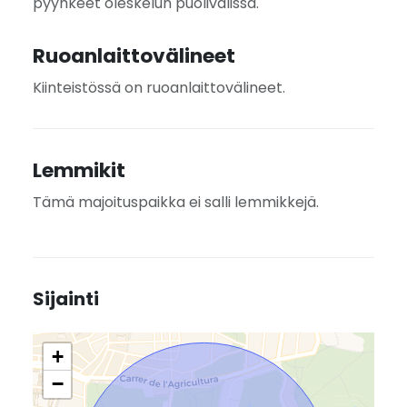
pyyhkeet oleskelun puolivälissä.
Ruoanlaittovälineet
Kiinteistössä on ruoanlaittovälineet.
Lemmikit
Tämä majoituspaikka ei salli lemmikkejä.
Sijainti
+
−