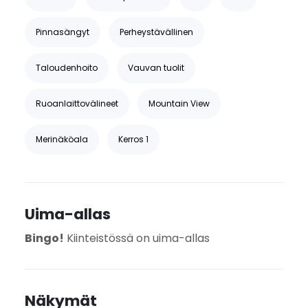
Pinnasängyt
Perheystävällinen
Taloudenhoito
Vauvan tuolit
Ruoanlaittovälineet
Mountain View
Merinäköala
Kerros 1
Uima-allas
Bingo!
Kiinteistössä on uima-allas
Näkymät