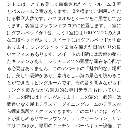
ントには、とても美しく装飾されたベッドルーム 3 室
とバスルーム 2 室があります。 8名様までご利用いただ
ける収容人数です。バスタオルとシーツをご用意してお
ります。客室はグラウンドフロアに位置します。 1 室に
はダブルベッドが 1 台、もう 1 室には 1.00 X 2.00 の大き
な二段ベッドがあり、スイートにはダブルベッドが 1 台
あります。シングルベッド 2 台を備えた日当たりの良
いオフィスもあります。スイートの 1 階には設備の整っ
たキッチンがあり、シッチェスでの完璧な滞在を心配す
る必要はありません。このアパートの「魅力的な」場所
は、美しい暖炉があり、素晴らしい海の景色を眺めるこ
とができるリビングルームです。海の音を聞きながらド
リンクを飲みながら魅力的な専用テラスも付いていま
す。この階にはトイレがあります。この家の「必須」は
間違いなく屋上テラスで、ダイニングルームのテラスか
ら螺旋階段でアクセスできます。このエリアには、ゲス
トが楽しめるサマーラウンジ、リラクゼーション、サン
エリアのほか、専用のキッチン、バーベキュー設備、す