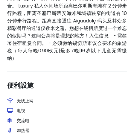
合。 Luxury 私人休闲场所距离巴尔明斯海滩有 2 分钟步
行路程，距离圣塞巴斯蒂安海滩和城镇狭窄的街道有 10
分钟步行路程。距离直接通往 Aiguadolç 码头及其众多
精彩餐厅的通道仅数米之遥。您想在锡切斯度过一个难忘
的假期吗？这间公寓将是理想的地方！入住信息：- 需签
署住宿租赁合同。 - 必须缴纳锡切斯市议会要求的旅游
税（每人每晚0.90欧元|最多7晚|16岁以下儿童无需缴
纳）
便利設施
无线上网
电视
交流电
加热器