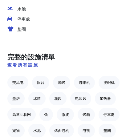
水池
停車處
垫圈
完整的設施清單
查看所有設施
交流电
阳台
烧烤
咖啡机
洗碗机
壁炉
冰箱
花园
电吹风
加热器
高速互联网
铁
微波
烤箱
停車處
宠物
水池
烤面包机
电视
垫圈