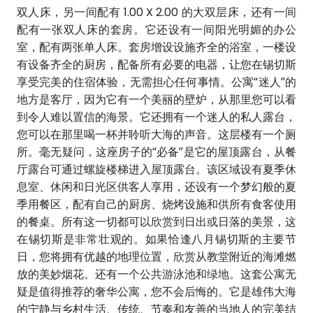
双人床，另一间配有 1.00 X 2.00 的大双层床，还有一间
配有一张双人床的套房。它还设有一间阳光明媚的办公
室，配有两张单人床。套房增设设施齐全的浴室，一楼设
有设备齐全的厨房，配备所有必要的电器，让您在锡切斯
享受完美的住宿体验，无需担心任何事情。公寓“迷人”的
地方是客厅，因为它有一个美丽的壁炉，从那里您可以看
到令人难以置信的海景。它还拥有一个迷人的私人露台，
您可以在那里喝一杯并聆听大海的声音。这层楼有一个厕
所。毫无疑问，这座房子的“必备”是它的屋顶露台，从餐
厅露台可通过螺旋楼梯进入屋顶露台。该区域设有夏季休
息室、休闲和日光区供客人享用，还设有一个梦幻般的夏
季用餐区，配有自己的厨房、烧烤设施和供所有食客使用
的餐桌。所有这一切都可以欣赏到日出或日落的美景，这
在锡切斯是非常壮观的。如果恰逢八月锡切斯的主要节
日，您将拥有优越的地理位置，欣赏从教堂附近的海滩燃
放的美妙烟花。还有一个公共游泳池和绿地。这套公寓无
疑是值得推荐的奢华公寓，您不会后悔的。它是雄伟大海
的宁静与乡村生活、传统、节奏和友善的当地人的完美结