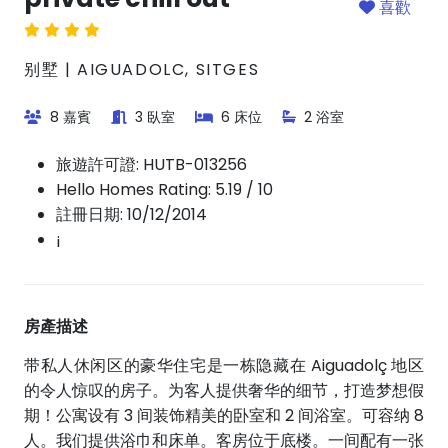
喜歡
别墅 | AIGUADOLC, SITGES
8 嘉賓
3 臥室
6 床位
2 浴室
旅遊許可證:
HUTB-013256
Hello Homes Rating: 5.19 / 10
註冊日期: 10/12/2014
¡
房產描述
带私人休闲区的豪华住宅是一栋隐藏在 Aiguadolç 地区
的令人惊叹的房子。为客人提供奢华的细节，打造梦想假
期！公寓设有 3 间装饰精美的卧室和 2 间浴室。可容纳 8
人。我们提供浴巾和床单。客房位于底楼。一间配有一张