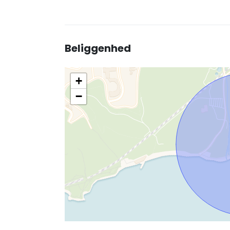
Beliggenhed
+
−