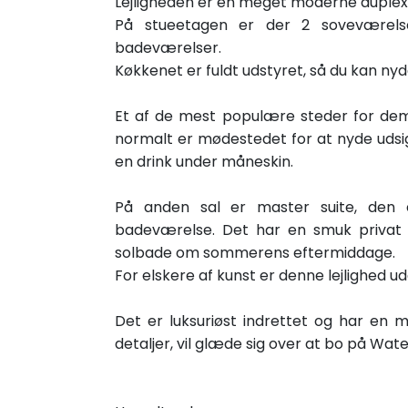
Lejligheden er en meget moderne duplex 
På stueetagen er der 2 soveværels
badeværelser.
Køkkenet er fuldt udstyret, så du kan ny
Et af de mest populære steder for dem
normalt er mødestedet for at nyde udsig
en drink under måneskin.
På anden sal er master suite, den
badeværelse. Det har en smuk privat te
solbade om sommerens eftermiddage.
For elskere af kunst er denne lejlighed ud
Det er luksuriøst indrettet og har en 
detaljer, vil glæde sig over at bo på Wate