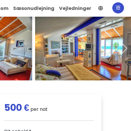
Vælg spro
dom
Sæsonudlejning
Vejledninger
500 €
per nat