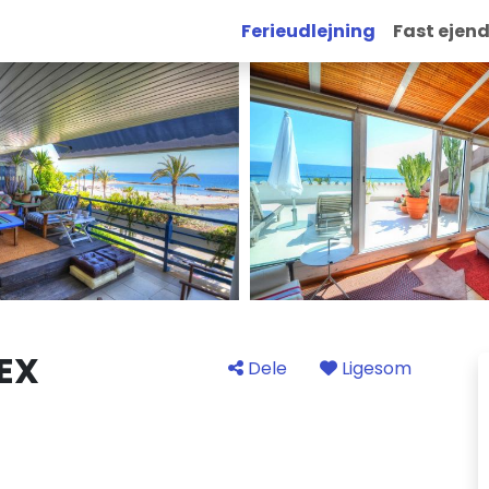
Ferieudlejning
Fast ejen
EX
Dele
Ligesom