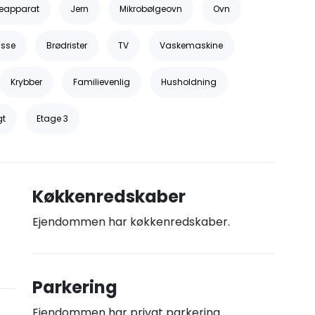
eapparat
Jern
Mikrobølgeovn
Ovn
asse
Brødrister
TV
Vaskemaskine
Krybber
Familievenlig
Husholdning
gt
Etage 3
Køkkenredskaber
Ejendommen har køkkenredskaber.
Parkering
Ejendommen har privat parkering