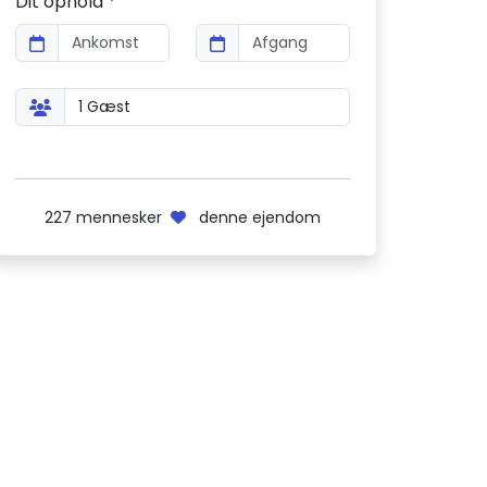
Dit ophold *
227
mennesker
denne ejendom