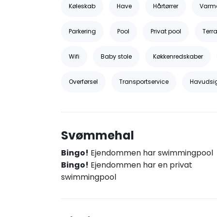
Køleskab
Have
Hårtørrer
Varm
Parkering
Pool
Privat pool
Terr
Wifi
Baby stole
Køkkenredskaber
Overførsel
Transportservice
Havudsi
Svømmehal
Bingo!
Ejendommen har swimmingpool
Bingo!
Ejendommen har en privat
swimmingpool