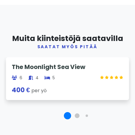
Muita kiinteistöjä saatavilla
SAATAT MYÖS PITÄÄ
Previous
Next
The Moonlight Sea View
6
4
5
400 €
per yö