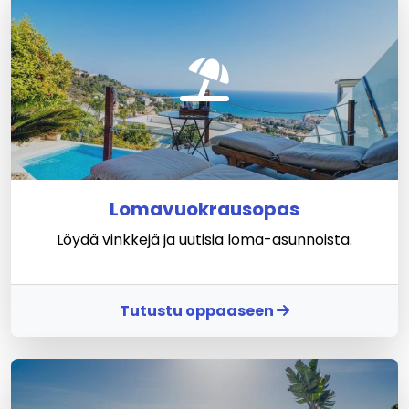
Lomavuokrausopas
Löydä vinkkejä ja uutisia loma-asunnoista.
Tutustu oppaaseen