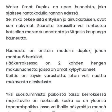
Water Front Duplex on upea huoneisto, joka
sijaitsee rantakadulla rannan edessä.
Se, mikä tekee siitä erityisen ja ainutlaatuisen, ovat
sen näkymät. Suurelta terassilta voi rentoutua
katsellen meren suunnatonta ja Sitgesin kaupungin
kauneutta.
Huoneisto on erittäin moderni duplex, johon
mahtuu 6 henkilöä.
Pääkerroksessa on 2 kahden hengen
makuuhuonetta, joissa on omat kylpyhuoneet.
Keittiö on täysin varustettu, joten voit nauttia
mukavasta oleskelusta.
Yksi suosituimmista paikoista tässä kerroksessa
majoittuville on ruokasali, koska se on yleensä
tapaamispaikka, jossa voi ihailla näkymiä ja mennä