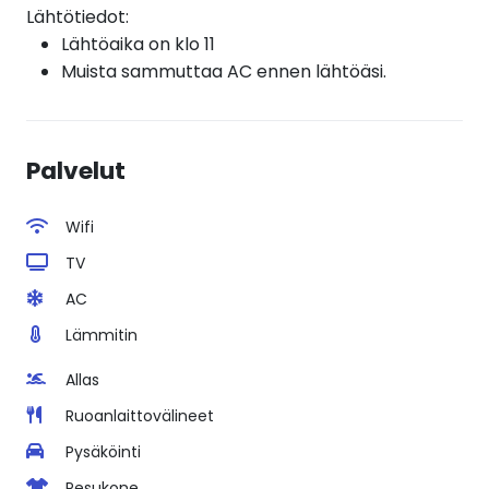
Lähtötiedot:
Lähtöaika on klo 11
Muista sammuttaa AC ennen lähtöäsi.
Palvelut
Wifi
TV
AC
Lämmitin
Allas
Ruoanlaittovälineet
Pysäköinti
Pesukone