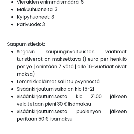
Vieraiden enimmäismäärä: 6
Makuuhuoneita: 3
Kylpyhuoneet: 3
Parivuode: 3
Saapumistiedot:
Sitgesin kaupunginvaltuuston vaatimat
turistiverot on maksettava (1 euro per henkilö
per yö | enintään 7 yötä | alle 16-vuotiaat eivät
maksa)
Lemmikkieläimet sallittu pyynnöstä.
Sisäänkirjautumisaika on klo 15-21
Sisäänkirjautumisesta klo 21.00 jälkeen
veloitetaan pieni 30 € lisämaksu
Sisäänkirjautumisesta
puolenyön
jälkeen
peritään 50 € lisämaksu