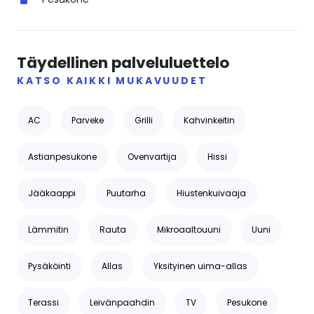
Täydellinen palveluluettelo
KATSO KAIKKI MUKAVUUDET
AC
Parveke
Grilli
Kahvinkeitin
Astianpesukone
Ovenvartija
Hissi
Jääkaappi
Puutarha
Hiustenkuivaaja
Lämmitin
Rauta
Mikroaaltouuni
Uuni
Pysäköinti
Allas
Yksityinen uima-allas
Terassi
Leivänpaahdin
TV
Pesukone