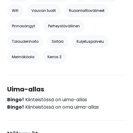
Wifi
Vauvan tuolit
Ruoanlaittovälineet
Pinnasängyt
Perheystävällinen
Taloudenhoito
Siirtää
Kuljetuspalvelu
Merinäköala
Kerros 3
Uima-allas
Bingo!
Kiinteistössä on uima-allas
Bingo!
Kiinteistössä on oma uima-allas