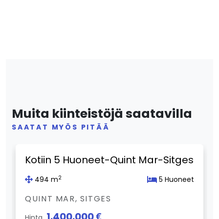
Muita kiinteistöjä saatavilla
SAATAT MYÖS PITÄÄ
Previous
Next
Kotiin 5 Huoneet-Quint Mar-Sitges
2
494 m
5 Huoneet
QUINT MAR, SITGES
1.400.000 €
Hinta