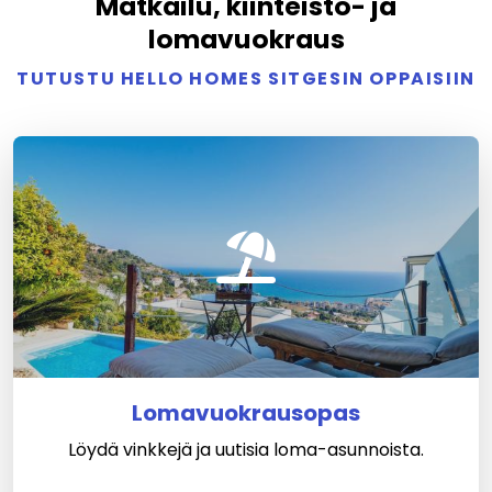
Matkailu, kiinteistö- ja
lomavuokraus
TUTUSTU HELLO HOMES SITGESIN OPPAISIIN
Lomavuokrausopas
Löydä vinkkejä ja uutisia loma-asunnoista.