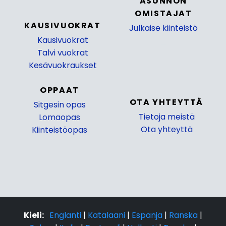
ASUNNON
OMISTAJAT
KAUSIVUOKRAT
Julkaise kiinteistö
Kausivuokrat
_
Talvi vuokrat
Kesävuokraukset
OPPAAT
OTA YHTEYTTÄ
Sitgesin opas
Tietoja meistä
Lomaopas
Ota yhteyttä
Kiinteistöopas
Kieli:
Englanti
|
Katalaani
|
Espanja
|
Ranska
|