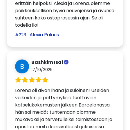
erittäin helpoksi. Alexia ja Lorena, olemme
poikkeuksellisen hyviä neuvojensa ja avunsa
suhteen koko ostoprosessin ajan. Se oli
todella ilo!
Alexia Palaus
#228
Bashkim Isai
B
17/10/2025
Lorena oli aivan ihana ja suloinen! Useiden
vaikeiden ja pettymyksiä tuottavien
katselukokemusten jälkeen Barcelonassa
hän sai meidät tuntemaan olomme
mukavaksi ja tervetulleiksi toimistossaan ja
opastaa meitä kärsivällisesti jokaisessa