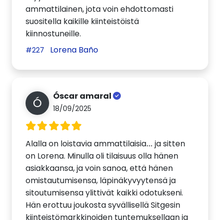
ammattilainen, jota voin ehdottomasti
suositella kaikille kiinteistöistä
kiinnostuneille.
Lorena Baño
#227
Óscar amaral
Ó
18/09/2025
Alalla on loistavia ammattilaisia… ja sitten
on Lorena. Minulla oli tilaisuus olla hänen
asiakkaansa, ja voin sanoa, että hänen
omistautumisensa, läpinäkyvyytensä ja
sitoutumisensa ylittivät kaikki odotukseni.
Hän erottuu joukosta syvällisellä Sitgesin
kiinteistömarkkinoiden tuntemuksellaan ja