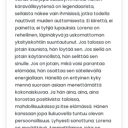
kärsivällisyytensä on legendaarista,
sellaista näkee vain ihmisissä, jotka todella
nauttivat muiden auttamisesta. Ei kiirettä, ei
painetta, ei tyhjiä lupauksia. Lorena on
rehellinen, läpinäkyvä ja uskomattoman
yksityiskohtiin suuntautunut. Jos talossa on
jotain kaunista, hän löytää sen. Jos siellä on
jotain käytännöllistä, hän selittää sen
sinulle. Jos on jotain, mikä voisi parantaa
elämääsi, hän osoittaa sen säteilevällä
energiallaan. Hänellä on erityinen kyky
mennä suoraan asiaan menettämättä
kokonaiskuvaa. Ja hän aina, aina, aina
korostaa positiivista: taloissa,
mahdollisuuksissa ja itse elämässä. Hänen
kanssaan jopa liukuovella tuntuu olevan
persoonallisuus. Lyhyesti sanottuna: Lorena
on merkittävä. Ammattilainen, joka on