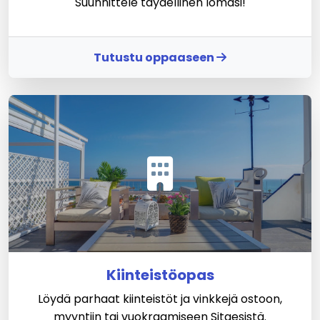
Suunnittele täydellinen lomasi!
Tutustu oppaaseen
Kiinteistöopas
Löydä parhaat kiinteistöt ja vinkkejä ostoon,
myyntiin tai vuokraamiseen Sitgesistä.