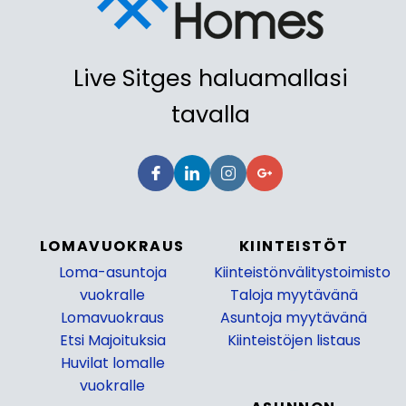
Live Sitges haluamallasi
tavalla
LOMAVUOKRAUS
KIINTEISTÖT
Loma-asuntoja
Kiinteistönvälitystoimisto
vuokralle
Taloja myytävänä
Lomavuokraus
Asuntoja myytävänä
Etsi Majoituksia
Kiinteistöjen listaus
Huvilat lomalle
_
vuokralle