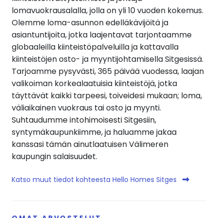
lomavuokrausalalla, jolla on yli 10 vuoden kokemus.
Olemme loma-asunnon edelläkävijöitä ja
asiantuntijoita, jotka laajentavat tarjontaamme
globaaleilla kiinteistöpalveluilla ja kattavalla
kiinteistöjen osto- ja myyntijohtamisella Sitgesissä.
Tarjoamme pysyvästi, 365 päivää vuodessa, laajan
valikoiman korkealaatuisia kiinteistöjä, jotka
täyttävät kaikki tarpeesi, toiveidesi mukaan; loma,
väliaikainen vuokraus tai osto ja myynti.
Suhtaudumme intohimoisesti Sitgesiin,
syntymäkaupunkiimme, ja haluamme jakaa
kanssasi tämän ainutlaatuisen Välimeren
kaupungin salaisuudet.
Katso muut tiedot kohteesta Hello Homes Sitges