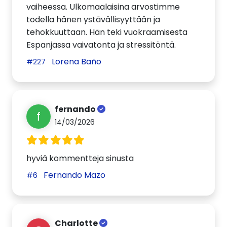
vaiheessa. Ulkomaalaisina arvostimme
todella hänen ystävällisyyttään ja
tehokkuuttaan. Hän teki vuokraamisesta
Espanjassa vaivatonta ja stressitöntä.
Lorena Baño
#227
fernando
f
14/03/2026
hyviä kommentteja sinusta
Fernando Mazo
#6
Charlotte