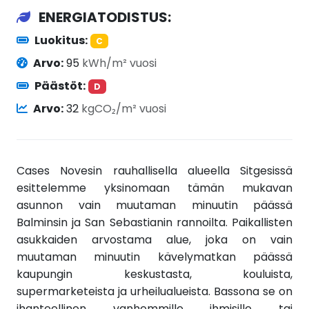
ENERGIATODISTUS:
Luokitus:
C
Arvo:
95
kWh/m² vuosi
Päästöt:
D
Arvo:
32
kgCO₂/m² vuosi
Cases Novesin rauhallisella alueella Sitgesissä
esittelemme yksinomaan tämän mukavan
asunnon vain muutaman minuutin päässä
Balminsin ja San Sebastianin rannoilta. Paikallisten
asukkaiden arvostama alue, joka on vain
muutaman minuutin kävelymatkan päässä
kaupungin keskustasta, kouluista,
supermarketeista ja urheilualueista. Bassona se on
ihanteellinen vanhemmille ihmisille tai