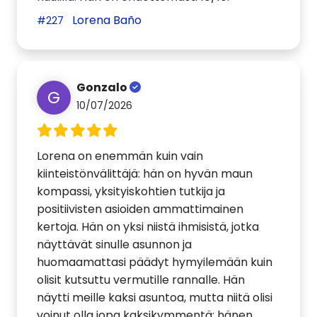
Lorena Baño
#227
Gonzalo
G
10/07/2026
Lorena on enemmän kuin vain
kiinteistönvälittäjä: hän on hyvän maun
kompassi, yksityiskohtien tutkija ja
positiivisten asioiden ammattimainen
kertoja. Hän on yksi niistä ihmisistä, jotka
näyttävät sinulle asunnon ja
huomaamattasi päädyt hymyilemään kuin
olisit kutsuttu vermutille rannalle. Hän
näytti meille kaksi asuntoa, mutta niitä olisi
voinut olla jopa kaksikymmentä: hänen