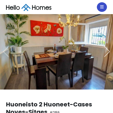
Huoneisto 2 Huoneet-Cases
Noves-Sitges
#2155