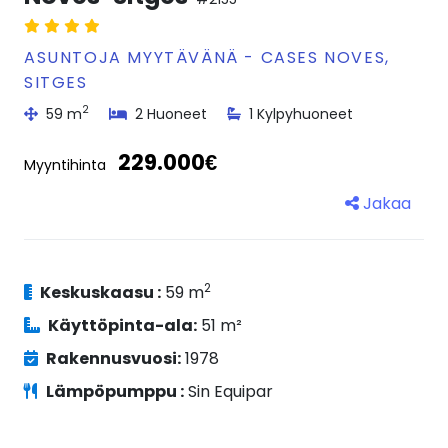
ASUNTOJA MYYTÄVÄNÄ - CASES NOVES,
SITGES
2
59 m
2 Huoneet
1 Kylpyhuoneet
229.000€
Myyntihinta
Jakaa
2
Keskuskaasu :
59 m
Käyttöpinta-ala:
51 m²
Rakennusvuosi:
1978
Lämpöpumppu :
Sin Equipar