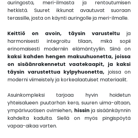
auringosta, meri-ilmasta ja rentoutumisen
hetkistä. Suuret ikkunat avautuvat suoraan
terassille, josta on käynti auringolle ja meri-ilmalle.
Keittiö on avoin, täysin varusteltu
ja
harmonisesti integroitu tilaan, mikä sopii
erinomaisesti moderniin elämäntyyliin. Siinä on
kaksi kahden hengen makuuhuonetta, joissa
on sisäänrakennetut vaatekaapit, ja kaksi
täysin varustettua kylpyhuonetta,
joissa on
moderni viimeistely ja korkealaatuiset materiaalit.
Asuinkompleksi tarjoaa hyvin hoidetun
yhteisalueen puutarhan kera, suuren uima-altaan,
ympärivuotisen ovimiehen,
hissin
ja sisäänkäynnin
kahdelta kadulta. Siellä on myös pingispöytä
vapaa-aikaa varten.