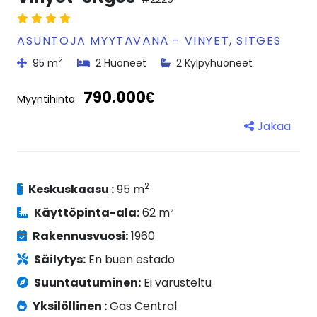
ASUNTOJA MYYTÄVÄNÄ - VINYET, SITGES
2
95 m
2 Huoneet
2 Kylpyhuoneet
790.000€
Myyntihinta
Jakaa
2
Keskuskaasu :
95 m
Käyttöpinta-ala:
62 m²
Rakennusvuosi:
1960
Säilytys:
En buen estado
Suuntautuminen:
Ei varusteltu
Yksilöllinen :
Gas Central