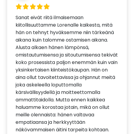
Sanat eivät riitä ilmaisemaan
kiitollisuuttamme Lorenalle kaikesta, mitä
hän on tehnyt hyväksemme niin tärkeänä
aikana kuin talomme ostamisen aikana.
Alusta alkaen hänen lämpönsä,
omistautumisensa ja sitoutumisensa tekivät
koko prosessista paljon enemmän kuin vain
yksinkertaisen kiinteistökaupan. Hän on
aina ollut tavoitettavissa ja ohjannut meitä
joka askeleella loputtomalla
kärsivällisyydellä ja moitteettomalla
ammattitaidolla. Mutta ennen kaikkea
haluamme korostaa jotain, mikä on ollut
meille olennaista: hänen valtavaa
empatiaansa ja herkkyyttään
näkövammaisen äitini tarpeita kohtaan.