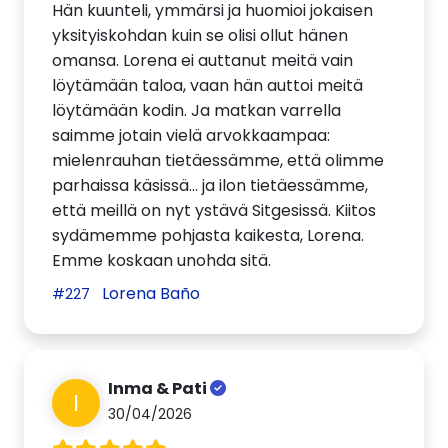
Hän kuunteli, ymmärsi ja huomioi jokaisen
yksityiskohdan kuin se olisi ollut hänen
omansa. Lorena ei auttanut meitä vain
löytämään taloa, vaan hän auttoi meitä
löytämään kodin. Ja matkan varrella
saimme jotain vielä arvokkaampaa:
mielenrauhan tietäessämme, että olimme
parhaissa käsissä... ja ilon tietäessämme,
että meillä on nyt ystävä Sitgesissä. Kiitos
sydämemme pohjasta kaikesta, Lorena.
Emme koskaan unohda sitä.
Lorena Baño
#227
Inma & Pati
I
30/04/2026