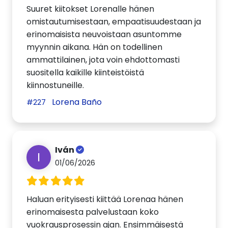
Suuret kiitokset Lorenalle hänen
omistautumisestaan, empaatisuudestaan ja
erinomaisista neuvoistaan asuntomme
myynnin aikana. Hän on todellinen
ammattilainen, jota voin ehdottomasti
suositella kaikille kiinteistöistä
kiinnostuneille.
Lorena Baño
#227
Iván
I
01/06/2026
Haluan erityisesti kiittää Lorenaa hänen
erinomaisesta palvelustaan koko
vuokrausprosessin ajan. Ensimmäisestä