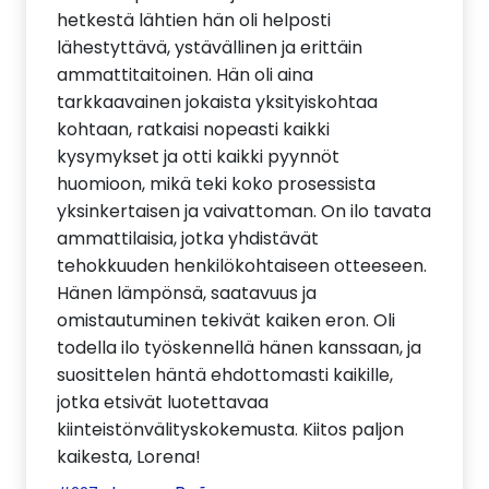
hetkestä lähtien hän oli helposti
lähestyttävä, ystävällinen ja erittäin
ammattitaitoinen. Hän oli aina
tarkkaavainen jokaista yksityiskohtaa
kohtaan, ratkaisi nopeasti kaikki
kysymykset ja otti kaikki pyynnöt
huomioon, mikä teki koko prosessista
yksinkertaisen ja vaivattoman. On ilo tavata
ammattilaisia, jotka yhdistävät
tehokkuuden henkilökohtaiseen otteeseen.
Hänen lämpönsä, saatavuus ja
omistautuminen tekivät kaiken eron. Oli
todella ilo työskennellä hänen kanssaan, ja
suosittelen häntä ehdottomasti kaikille,
jotka etsivät luotettavaa
kiinteistönvälityskokemusta. Kiitos paljon
kaikesta, Lorena!