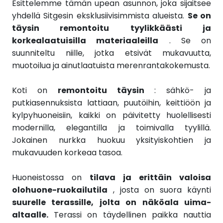
Esittelemme tämän upean asunnon, joka sijaitsee
yhdellä Sitgesin eksklusiivisimmista alueista.
Se on
täysin remontoitu
tyylikkäästi ja
korkealaatuisilla materiaaleilla
. Se on
suunniteltu niille, jotka etsivät mukavuutta,
muotoilua ja ainutlaatuista merenrantakokemusta.
Koti on
remontoitu täysin
: sähkö- ja
putkiasennuksista lattiaan, puutöihin, keittiöön ja
kylpyhuoneisiin, kaikki on päivitetty huolellisesti
modernilla, elegantilla ja toimivalla tyylillä.
Jokainen nurkka huokuu yksityiskohtien ja
mukavuuden korkeaa tasoa.
Huoneistossa on
tilava ja erittäin valoisa
olohuone-ruokailutila
, josta on suora käynti
suurelle terassille, jolta on näköala uima-
altaalle.
Terassi on täydellinen paikka nauttia