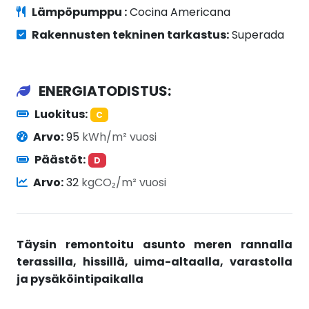
Lämpöpumppu :
Cocina Americana
Rakennusten tekninen tarkastus:
Superada
ENERGIATODISTUS:
Luokitus:
C
Arvo:
95
kWh/m² vuosi
Päästöt:
D
Arvo:
32
kgCO₂/m² vuosi
Täysin remontoitu asunto meren rannalla
terassilla, hissillä, uima-altaalla, varastolla
ja pysäköintipaikalla