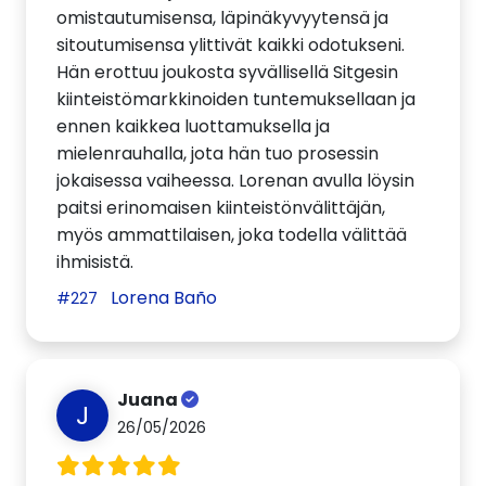
omistautumisensa, läpinäkyvyytensä ja
sitoutumisensa ylittivät kaikki odotukseni.
Hän erottuu joukosta syvällisellä Sitgesin
kiinteistömarkkinoiden tuntemuksellaan ja
ennen kaikkea luottamuksella ja
mielenrauhalla, jota hän tuo prosessin
jokaisessa vaiheessa. Lorenan avulla löysin
paitsi erinomaisen kiinteistönvälittäjän,
myös ammattilaisen, joka todella välittää
ihmisistä.
Lorena Baño
#227
Juana
J
26/05/2026