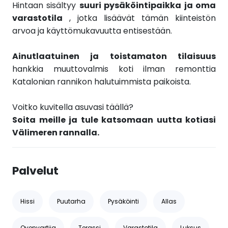
Hintaan sisältyy
suuri pysäköintipaikka ja oma
varastotila
, jotka lisäävät tämän kiinteistön
arvoa ja käyttömukavuutta entisestään.
Ainutlaatuinen ja toistamaton tilaisuus
hankkia muuttovalmis koti ilman remonttia
Katalonian rannikon halutuimmista paikoista.
Voitko kuvitella asuvasi täällä?
Soita meille ja tule katsomaan uutta kotiasi
Välimeren rannalla.
Palvelut
Hissi
Puutarha
Pysäköinti
Allas
Ovenvartija
Terassi
Varastotila
Luksus