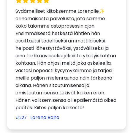
Sydämelliset kiitoksemme Lorenalle✨
erinomaisesta palvelusta, jota saimme
koko talomme ostoprosessin ajan.
Ensimmäisestä hetkestä lähtien hän
osoittautui todelliseksi ammattilaiseksi:
helposti lähestyttäväksi, ystävälliseksi ja
aina tarkkaavaiseksi jokaista yksityiskohtaa
kohtaan. Hän ohjasi meitä joka askeleella,
vastasi nopeasti kysymyksiimme ja tarjosi
meille paljon mielenrauhaa näin tärkeänä
aikana. Hänen sitoutumisensa ja
omistautumisensa tekivät kaiken eron.
Hänen valitsemisensa oli epäilemättä oikea
päätös. Kiitos paljon kaikesta!
Lorena Baño
#227