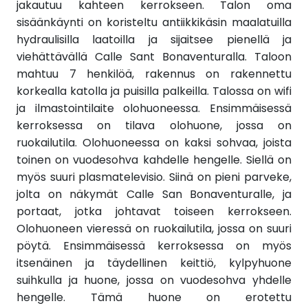
jakautuu kahteen kerrokseen. Talon oma
sisäänkäynti on koristeltu antiikkikäsin maalatuilla
hydraulisilla laatoilla ja sijaitsee pienellä ja
viehättävällä Calle Sant Bonaventuralla. Taloon
mahtuu 7 henkilöä, rakennus on rakennettu
korkealla katolla ja puisilla palkeilla. Talossa on wifi
ja ilmastointilaite olohuoneessa. Ensimmäisessä
kerroksessa on tilava olohuone, jossa on
ruokailutila. Olohuoneessa on kaksi sohvaa, joista
toinen on vuodesohva kahdelle hengelle. Siellä on
myös suuri plasmatelevisio. Siinä on pieni parveke,
jolta on näkymät Calle San Bonaventuralle, ja
portaat, jotka johtavat toiseen kerrokseen.
Olohuoneen vieressä on ruokailutila, jossa on suuri
pöytä. Ensimmäisessä kerroksessa on myös
itsenäinen ja täydellinen keittiö, kylpyhuone
suihkulla ja huone, jossa on vuodesohva yhdelle
hengelle. Tämä huone on erotettu