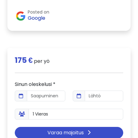
Posted on
Google
175 €
per yö
Sinun oleskelusi *
Varaa majoitus