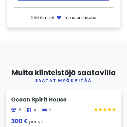
246
ihmiset
tämä omaisuus
Muita kiinteistöjä saatavilla
SAATAT MYÖS PITÄÄ
Previous
Next
Ocean Spirit House
8
4
5
300 €
per yö