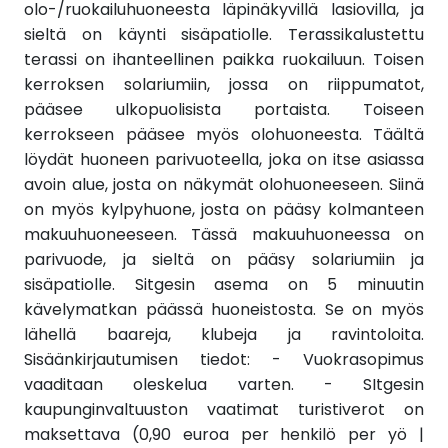
olo-/ruokailuhuoneesta läpinäkyvillä lasiovilla, ja
sieltä on käynti sisäpatiolle. Terassikalustettu
terassi on ihanteellinen paikka ruokailuun. Toisen
kerroksen solariumiin, jossa on riippumatot,
pääsee ulkopuolisista portaista. Toiseen
kerrokseen pääsee myös olohuoneesta. Täältä
löydät huoneen parivuoteella, joka on itse asiassa
avoin alue, josta on näkymät olohuoneeseen. Siinä
on myös kylpyhuone, josta on pääsy kolmanteen
makuuhuoneeseen. Tässä makuuhuoneessa on
parivuode, ja sieltä on pääsy solariumiin ja
sisäpatiolle. Sitgesin asema on 5 minuutin
kävelymatkan päässä huoneistosta. Se on myös
lähellä baareja, klubeja ja ravintoloita.
Sisäänkirjautumisen tiedot: - Vuokrasopimus
vaaditaan oleskelua varten. - SItgesin
kaupunginvaltuuston vaatimat turistiverot on
maksettava (0,90 euroa per henkilö per yö |