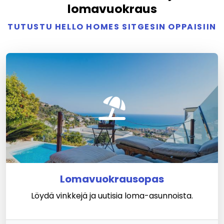
lomavuokraus
TUTUSTU HELLO HOMES SITGESIN OPPAISIIN
Lomavuokrausopas
Löydä vinkkejä ja uutisia loma-asunnoista.