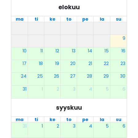
elokuu
ma
ti
ke
to
pe
la
su
9
10
11
12
13
14
15
16
17
18
19
20
21
22
23
24
25
26
27
28
29
30
31
1
2
3
4
5
6
syyskuu
ma
ti
ke
to
pe
la
su
31
1
2
3
4
5
6