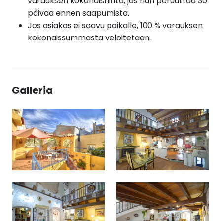
varauksen kokonaishinta, jos hän peruuttaa 30
päivää ennen saapumista.
Jos asiakas ei saavu paikalle, 100 % varauksen
kokonaissummasta veloitetaan.
Galleria