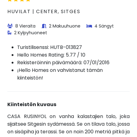
HUVILAT | CENTER, SITGES
8 Vieraita
2 Makuuhuone
4 Sängyt
2 Kylpyhuoneet
Turistilisenssi:
HUTB-013827
Hello Homes Rating: 5.77 / 10
Rekisteröinnin päivämäärä: 07/01/2016
¡Hello Homes on vahvistanut tämän
kiinteistön!
Kiinteistön kuvaus
CASA RUSINYOL on vanha kalastajien talo, joka
sijaitsee Sitgesin sydämessä. Se on tilava talo, jossa
on sisäpiha ja terassi. Se on noin 200 metriä pitkä ja