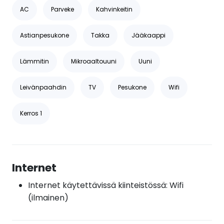
AC
Parveke
Kahvinkeitin
Astianpesukone
Takka
Jääkaappi
Lämmitin
Mikroaaltouuni
Uuni
Leivänpaahdin
TV
Pesukone
Wifi
Kerros 1
Internet
Internet käytettävissä kiinteistössä: Wifi
(ilmainen)