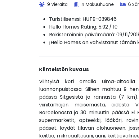
9 Vieraita
4 Makuuhuone
6 Sä
Turistilisenssi:
HUTB-039846
Hello Homes Rating: 5.92 / 10
Rekisteröinnin päivämäärä: 09/11/201
¡Hello Homes on vahvistanut tämän ki
Kiinteistön kuvaus
Viihtyisä koti omalla uima-altaalla
luonnonpuistossa. Siihen mahtuu 9 henki
päässä Sitgesistä ja rannasta (7 km)
viinitarhojen maisemasta, aidosta
Barcelonasta ja 30 minuutin päässä El Pr
supermarketit, apteekki, lääkäri, ravi
pääset, löydät tilavan olohuoneen, jos
keittiö, mikroaaltouuni, uuni, keittiöväline