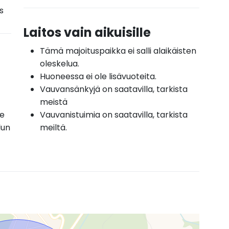
s
Laitos vain aikuisille
Tämä majoituspaikka ei salli alaikäisten
oleskelua.
Huoneessa ei ole lisävuoteita.
Vauvansänkyjä on saatavilla, tarkista
meistä
me
Vauvanistuimia on saatavilla, tarkista
lun
meiltä.