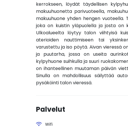
kerrokseen, löydät täydellisen kylpyh
makuuhuonetta parivuoteella, makuuhu
makuuhuone yhden hengen vuoteella. T
joka on kuistin yläpuolella ja josta on 
Ulkoalueelta löytyy talon viihtyisä kui
aterioiden nauttimiseen tai yksinkert
varustettu ja iso pöytä. Aivan vieressä
ja puutarha, jossa on useita aurinkot
kylpyhuone suihkulla ja suuri ruokakomer
on ihanteellinen muutaman päivän viet
Sinulla on mahdollisuus säilyttää auto
pysäköinti talon vieressä.
Palvelut
Wifi