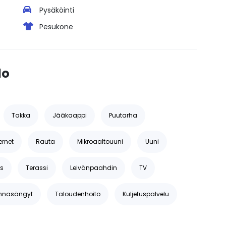
Pysäköinti
Pesukone
lo
Takka
Jääkaappi
Puutarha
ernet
Rauta
Mikroaaltouuni
Uuni
as
Terassi
Leivänpaahdin
TV
innasängyt
Taloudenhoito
Kuljetuspalvelu