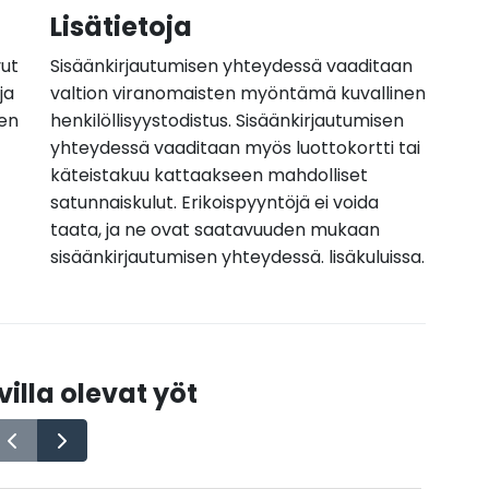
Lisätietoja
vut
Sisäänkirjautumisen yhteydessä vaaditaan
ja
valtion viranomaisten myöntämä kuvallinen
nen
henkilöllisyystodistus. Sisäänkirjautumisen
yhteydessä vaaditaan myös luottokortti tai
käteistakuu kattaakseen mahdolliset
satunnaiskulut. Erikoispyyntöjä ei voida
taata, ja ne ovat saatavuuden mukaan
sisäänkirjautumisen yhteydessä. lisäkuluissa.
illa olevat yöt