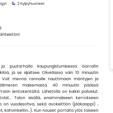
ngyt
2 Kylpyhuoneet
8
inteistön!
 ja puutarhalla kaupungistumisessa Garrafin
löä, ja se sijaitsee Olivellassa vain 10 minuutin
. Voit mennä rannalle nauttimaan mäntyjen ja
 Välimeren maisemasta. 40 minuutin päässä
atin lentokentältä. Lähistöllä on kaikki palvelut:
ntolat... Talon sisällä, ensimmäiseen kerrokseen
sa on vuodesohva, sekä avokeittiön (jääkaappi) ,
et, kahvinkeitin...). Kun nouset portaita ylös toiseen