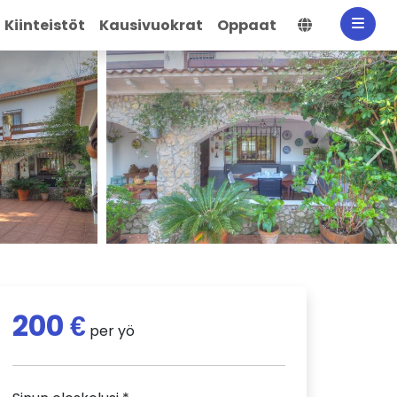
Valitse kiel
Kiinteistöt
Kausivuokrat
Oppaat
200 €
per yö