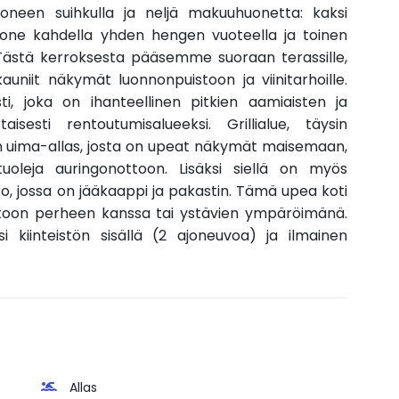
uoneen suihkulla ja neljä makuuhuonetta: kaksi
one kahdella yhden hengen vuoteella ja toinen
ästä kerroksesta pääsemme suoraan terassille,
kauniit näkymät luonnonpuistoon ja viinitarhoille.
sti, joka on ihanteellinen pitkien aamiaisten ja
aisesti rentoutumisalueeksi. Grillialue, täysin
 on uima-allas, josta on upeat näkymät maisemaan,
uoleja auringonottoon. Lisäksi siellä on myös
o, jossa on jääkaappi ja pakastin. Tämä upea koti
toon perheen kanssa tai ystävien ympäröimänä.
si kiinteistön sisällä (2 ajoneuvoa) ja ilmainen
Allas