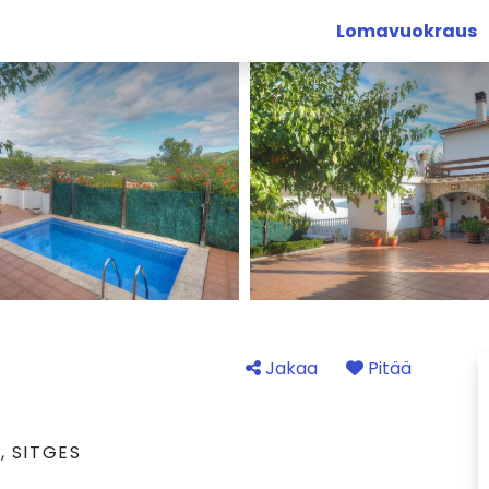
Lomavuokraus
Jakaa
Pitää
, SITGES