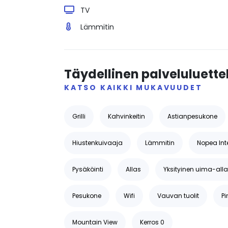
TV
Lämmitin
Täydellinen palveluluette
KATSO KAIKKI MUKAVUUDET
Grilli
Kahvinkeitin
Astianpesukone
Hiustenkuivaaja
Lämmitin
Nopea Int
Pysäköinti
Allas
Yksityinen uima-all
Pesukone
Wifi
Vauvan tuolit
P
Mountain View
Kerros 0