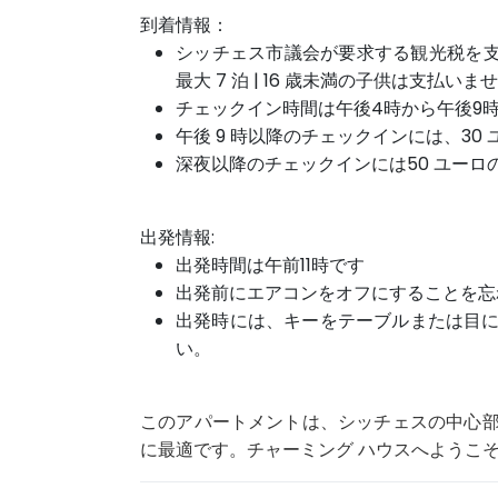
到着情報：
シッチェス市議会が要求する観光税を支払う
最大 7 泊 | 16 歳未満の子供は支払いま
チェックイン時間は午後4時から午後9
午後 9 時以降のチェックインには、3
深夜以降の
チェック
イン
には
50 ユー
出発情報:
出発時間は午前11時です
出発前にエアコンをオフにすることを忘
出発時には、キーをテーブルまたは目
い。
このアパートメントは、シッチェスの中心
に最適です。
チャーミング ハウスへようこ