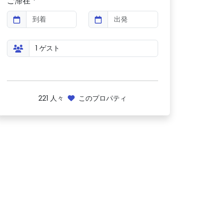
ご滞在 *
221
人々
このプロパティ