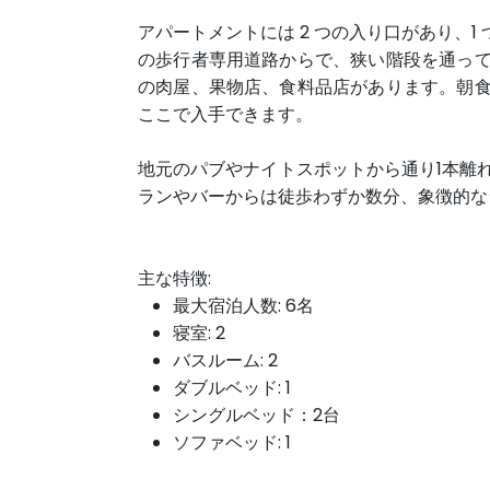
アパートメント
には 2 つの入り口があり、1
の歩行者専用道路からで、狭い階段を通っ
の肉屋、果物店、食料品店があります。朝
ここで入手できます。
地元のパブやナイトスポットから通り1本離
ランやバーからは徒歩わずか数分、象徴的なシ
主な特徴:
最大宿泊人数: 6名
寝室: 2
バスルーム: 2
ダブルベッド: 1
シングルベッド：2台
ソファベッド: 1