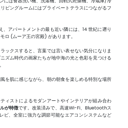
ンには食器洗い機、洗濯機、回転式乾燥機、冷蔵庫/冷
たリビングルームにはプライベートテラスにつながるフ
え、アパートメントの最も近い隣には、14 世紀に遡り
 モロ (ムーア王の宮殿) があります。
リラックスすると、言葉では言い表せない気分になりま
ダニズム時代の画家たちが地中海の光と色彩を見つける
。
潮風を肌に感じながら、朝の朝食を楽しめる特別な場所
ーティストによるモダンアートやインテリアが組み合わ
ルが特徴
です。
改装済みで、高速Wi-Fi、Bluetoothス
ートテレビ、全室に強力な調節可能なエアコンシステムなど