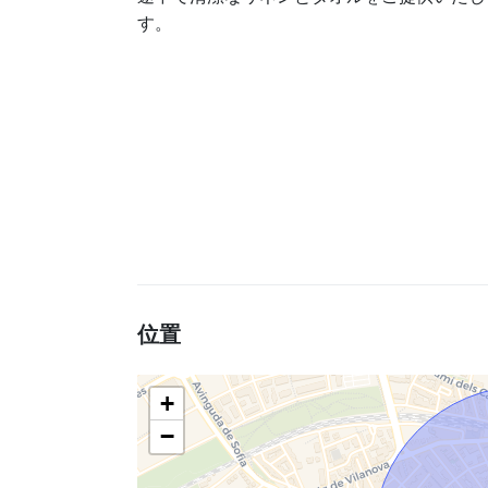
す。
位置
+
−