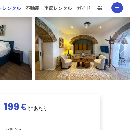
言語を選択
ンレンタル
不動産
季節レンタル
ガイド
199 €
1泊あたり