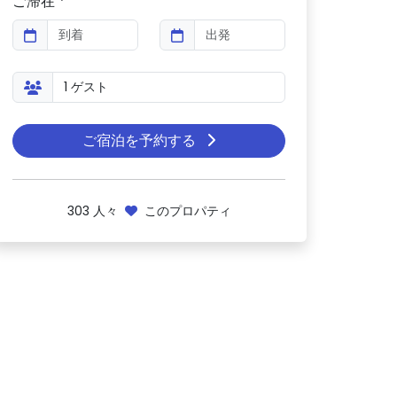
ご滞在 *
ご宿泊を予約する
303
人々
このプロパティ