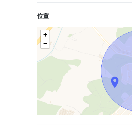
位置
+
−