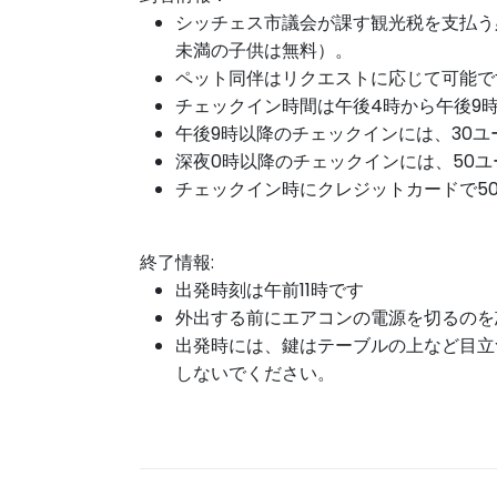
シッチェス市議会が課す観光税を支払う必
未満の子供は無料）。
ペット同伴はリクエストに応じて可能で
チェックイン時間は午後4時から午後9
午後9時以降のチェックインには、30
深夜0時
以降の
チェックインには
、50
チェックイン時にクレジットカードで5
終了情報:
出発時刻は午前11時です
外出する前にエアコンの電源を切るのを
出発時には、鍵はテーブルの上など目立
しないでください。