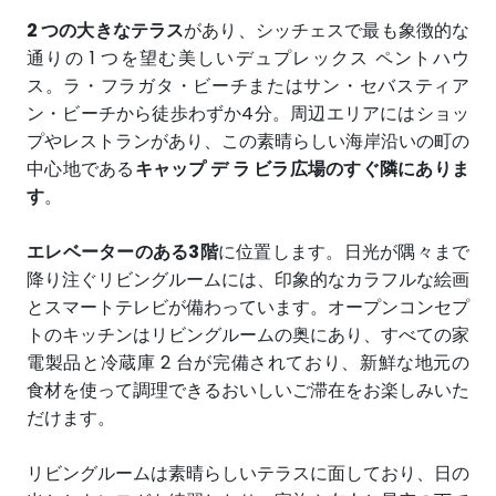
2 つの大きなテラス
があり、シッチェスで最も象徴的な
通りの 1 つを望む美しいデュプレックス ペントハウ
ス。ラ・フラガタ・ビーチまたはサン・セバスティア
ン・ビーチから徒歩わずか4分。周辺エリアにはショッ
プやレストランがあり、この素晴らしい海岸沿いの町の
中心地である
キャップ デ ラ ビラ広場のすぐ隣にありま
す
。
エレベーターのある3階
に位置します。日光が隅々まで
降り注ぐリビングルームには、印象的なカラフルな絵画
とスマートテレビが備わっています。オープンコンセプ
トのキッチンはリビングルームの奥にあり、すべての家
電製品と冷蔵庫 2 台が完備されており、新鮮な地元の
食材を使って調理できるおいしいご滞在をお楽しみいた
だけます。
リビングルームは素晴らしいテラスに面しており、日の