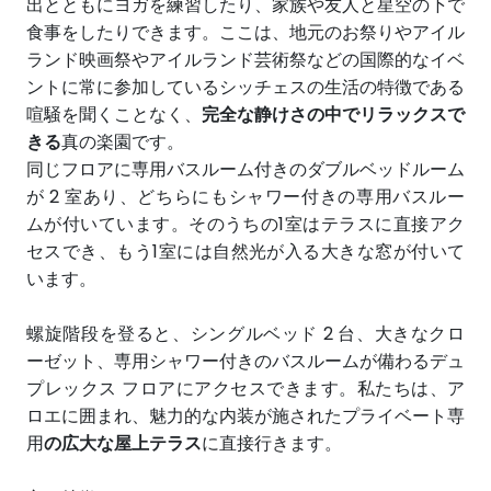
出とともにヨガを練習したり、家族や友人と星空の下で
食事をしたりできます。ここは、地元のお祭りやアイル
ランド映画祭やアイルランド芸術祭などの国際的なイベ
ントに常に参加しているシッチェスの生活の特徴である
喧騒を聞くことなく、
完全な静けさの中でリラックスで
きる
真の楽園です。
同じフロアに専用バスルーム付きのダブルベッドルーム
が 2 室あり、どちらにもシャワー付きの専用バスルー
ムが付いています。そのうちの1室はテラスに直接アク
セスでき、もう1室には自然光が入る大きな窓が付いて
います。
螺旋階段を登ると、シングルベッド 2 台、大きなクロ
ーゼット、専用シャワー付きのバスルームが備わるデュ
プレックス フロアにアクセスできます。私たちは、ア
ロエに囲まれ、魅力的な内装が施されたプライベート専
用
の広大な屋上テラス
に直接行きます。