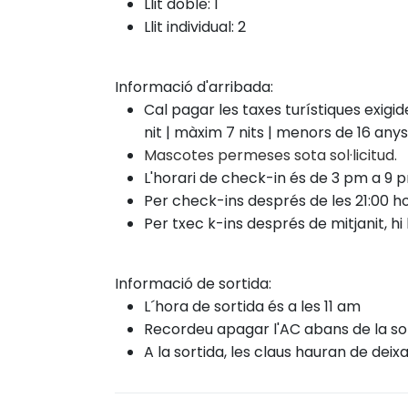
Llit doble: 1
Llit individual: 2
Informació d'arribada:
Cal pagar les taxes turístiques exigi
nit | màxim 7 nits | menors de 16 an
Mascotes permeses sota sol·licitud.
L'horari de check-in és de 3 pm a 9 
Per check-ins després de les 21:00 ho
Per txec
k-ins després
de mitjanit, 
Informació de sortida:
L´hora de sortida és a les 11 am
Recordeu apagar l'AC abans de la sor
A la sortida, les claus hauran de deixa