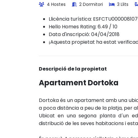
4 Hostes
2 Dormitori
3 Llits
Llicència turística:
ESFCTU000008107
Hello Homes Rating: 6.49 / 10
Data d'inscripció: 04/04/2018
¡Aquesta propietat ha estat verifica
Descripció de la propietat
Apartament Dortoka
Dortoka és un apartament amb una ubicac
a poca distància a peu de la platja, per a
Ubicat en una segona planta d´un edif
distribució de les seves habitacions i est