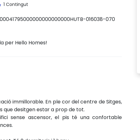
1 Contingut
00041795000000000000000HUTB-016038-070
da per Hello Homes!
ió immillorable. En ple cor del centre de Sitges,
ls que desitgen estar a prop de tot.
ici sense ascensor, el pis té una confortable
ances.