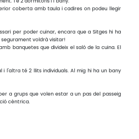
nt. Té 2 dormitoris i 1 bany.
erior coberta amb taula i cadires on podeu llegir
sari per poder cuinar, encara que a Sitges hi ha
 segurament voldrà visitar!
 amb banquetes que divideix el saló de la cuina.
El
i l'altra té 2 llits individuals. Al mig hi ha un bany
er a grups que volen estar a un pas del passeig
ció cèntrica.