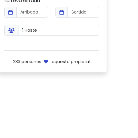
La teva estada *
233
persones
aquesta propietat