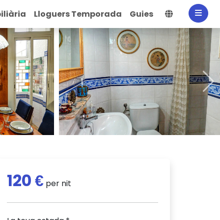
Selecciona
liària
Lloguers Temporada
Guies
120 €
per nit