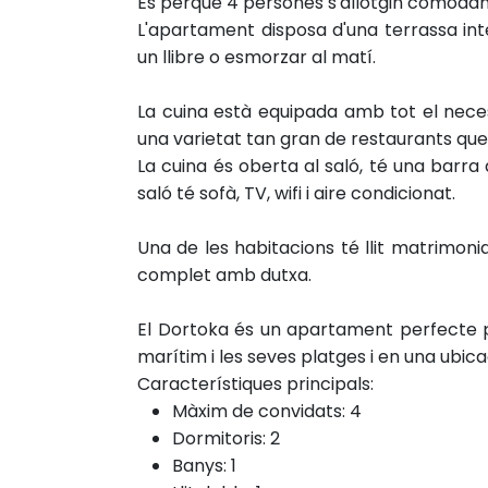
És perquè 4 persones s'allotgin còmodame
L'apartament disposa d'una terrassa int
un llibre o esmorzar al matí.
La cuina està equipada amb tot el neces
una varietat tan gran de restaurants que
La cuina és oberta al saló, té una barra
saló té sofà, TV, wifi i aire condicionat.
Una de les habitacions té llit matrimonial 
complet amb dutxa.
El Dortoka és un apartament perfecte p
marítim i les seves platges i en una ubica
Característiques principals:
Màxim de convidats: 4
Dormitoris: 2
Banys: 1