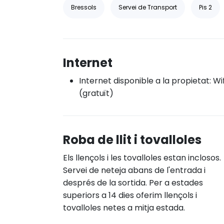
Bressols
Servei de Transport
Pis 2
Internet
Internet disponible a la propietat: Wif
(gratuït)
Roba de llit i tovalloles
Els llençols i les tovalloles estan inclosos.
Servei de neteja abans de l'entrada i
després de la sortida. Per a estades
superiors a 14 dies oferim llençols i
tovalloles netes a mitja estada.