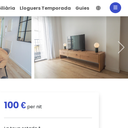
Selecciona
liària
Lloguers Temporada
Guies
100 €
per nit