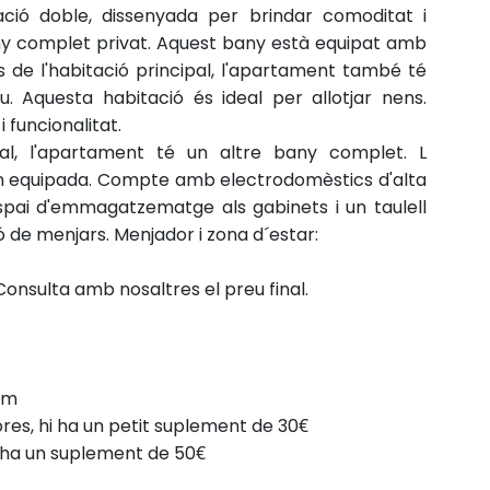
ió doble, dissenyada per brindar comoditat i
bany complet privat. Aquest bany està equipat amb
 de l'habitació principal, l'apartament també té
u. Aquesta habitació és ideal per allotjar nens.
 funcionalitat.
al, l'apartament té un altre bany complet.
L
n equipada. Compte amb electrodomèstics d'alta
espai d'emmagatzematge als gabinets i un taulell
ió de menjars.
Menjador i zona d´estar:
onsulta amb nosaltres el preu final.
pm
res, hi ha un petit suplement de 30€
i ha un suplement de 50€