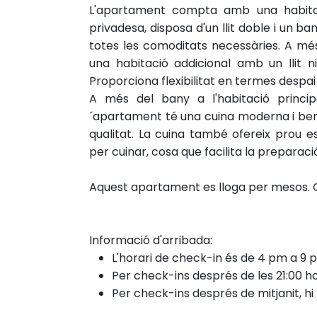
L'apartament compta amb una habitac
privadesa, disposa d'un llit doble i un 
totes les comoditats necessàries.
A més
una habitació addicional amb un llit ni
Proporciona flexibilitat en termes despai i
A més del bany a l'habitació princip
´apartament té una cuina moderna i be
qualitat. La cuina també ofereix prou 
per cuinar, cosa que facilita la preparac
Aquest apartament es lloga per mesos. C
Informació d'arribada:
L'horari de check-in és de 4 pm a 9 
Per check-ins després de les 21:00 ho
Per check-ins després de mitjanit, h