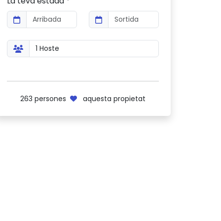
La teva estada *
263
persones
aquesta propietat