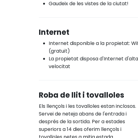
Gaudeix de les vistes de la ciutat!
Internet
Internet disponible a la propietat: Wif
(gratuït)
La propietat disposa d'Internet d'alt
velocitat
Roba de llit i tovalloles
Els llençols i les tovalloles estan inclosos.
Servei de neteja abans de l'entrada i
després de la sortida. Per a estades
superiors a 14 dies oferim llençols i
tovalloles netes a mitja estada.