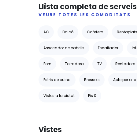
Llista completa de serveis
VEURE TOTES LES COMODITATS
AC
Balcó
Cafetera
Rentaplat
Assecador de cabells
Escalfador
Int
Forn
Torradora
TV
Rentadora
Estris de cuina
Bressols
Apte per a la
Vistes a la ciutat
Pis 0
Vistes