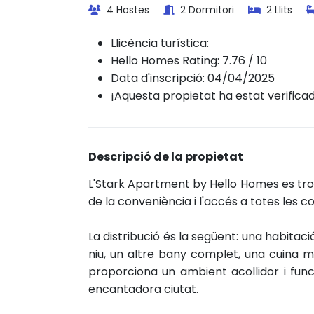
4 Hostes
2 Dormitori
2 Llits
Llicència turística:
Hello Homes Rating: 7.76 / 10
Data d'inscripció: 04/04/2025
¡Aquesta propietat ha estat verifica
Descripció de la propietat
L'Stark Apartment by Hello Homes es tro
de la conveniència i l'accés a totes les c
La distribució és la següent: una habita
niu, un altre bany complet, una cuina m
proporciona un ambient acollidor i fun
encantadora ciutat.