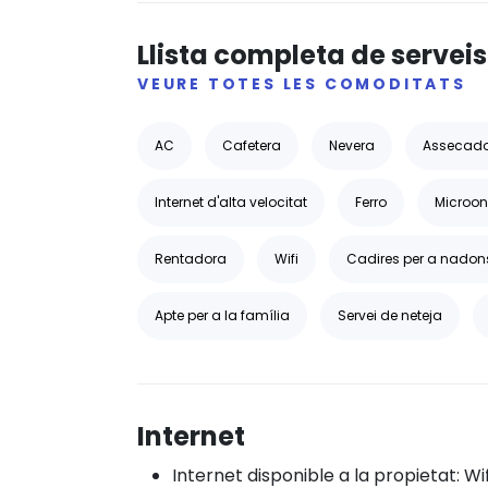
Llista completa de serveis
VEURE TOTES LES COMODITATS
AC
Cafetera
Nevera
Assecado
Internet d'alta velocitat
Ferro
Microon
Rentadora
Wifi
Cadires per a nadon
Apte per a la família
Servei de neteja
Internet
Internet disponible a la propietat: Wif