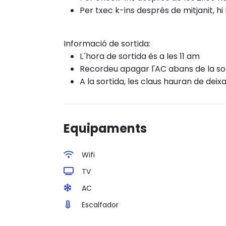
Per txec
k-ins després
de mitjanit, 
Informació de sortida:
L´hora de sortida és a les 11 am
Recordeu apagar l'AC abans de la sor
A la sortida, les claus hauran de deixa
Equipaments
Wifi
TV
AC
Escalfador