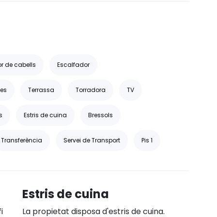
r de cabells
Escalfador
es
Terrassa
Torradora
TV
s
Estris de cuina
Bressols
Transferència
Servei de Transport
Pis 1
Estris de cuina
i
La propietat disposa d'estris de cuina.