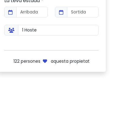
La teva estada *
122
persones
aquesta propietat