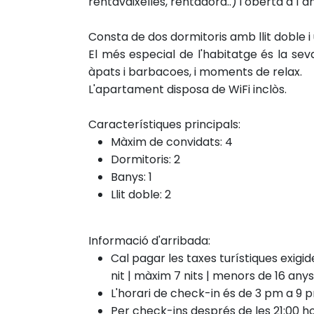
rentavaixelles, rentadora..) i oberta a l´à
Consta de dos dormitoris amb llit doble 
El més especial de l'habitatge és la se
àpats i barbacoes, i moments de relax.
L'apartament disposa de WiFi inclòs.
Característiques principals:
Màxim de convidats: 4
Dormitoris: 2
Banys: 1
Llit doble: 2
Informació d'arribada:
Cal pagar les taxes turístiques exigi
nit | màxim 7 nits | menors de 16 an
L'horari de check-in és de 3 pm a 9 
Per check-ins després de les 21:00 ho