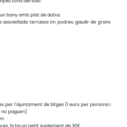
mplia zona del saló.
i un bany amb plat de dutxa.
va assolellada terrassa on podreu gaudir de grans
des per l'Ajuntament de Sitges (1 euro per persona i
ys no paguen)
pm
res, hi ha un petit suplement de 30€