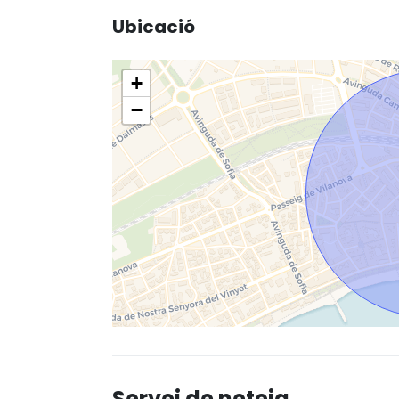
Ubicació
+
−
Servei de neteja