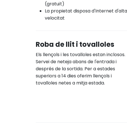
(gratuït)
La propietat disposa d'Internet d'alt
velocitat
Roba de llit i tovalloles
Els llençols i les tovalloles estan inclosos.
Servei de neteja abans de l'entrada i
després de la sortida. Per a estades
superiors a 14 dies oferim llençols i
tovalloles netes a mitja estada.