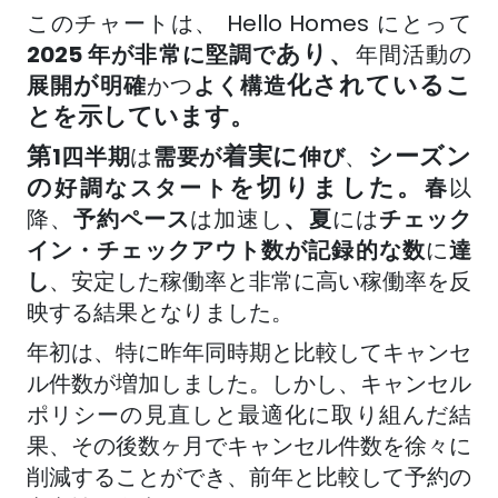
このチャートは、
Hello Homes にとって
あり、
2025 年が非常に堅調で
年間活動の
が
化されているこ
展開
明確
かつ
よく
構造
とを示しています。
第
着実に
シーズン
1四半期
は
需要が
伸び
、
の
を切りました。
好調なスタート
春
以
、
降
、
予約ペース
は
加速し
夏
には
チェック
イン・チェックアウト数が記録的な数
に
達
し
、安定した稼働率と非常に高い稼働率を反
映する結果となりました。
年初は、特に昨年同時期と比較してキャンセ
ル件数が増加しました。しかし、キャンセル
ポリシーの見直しと最適化に取り組んだ結
果、その後数ヶ月でキャンセル件数を徐々に
削減することができ、前年と比較して予約の