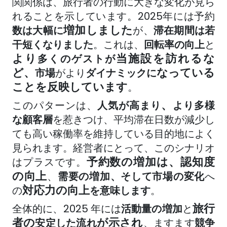
関関係は、旅行者の行動に大きな変化が見ら
れることを示しています。2025年には予約
増加しました
数は大幅に
が、
滞在期間は若
干短くなりました
。これは
、
回転率の向上
と
より
当施設を訪れるな
多くのゲストが
ど、
なっている
市場
がより
ダイナミックに
ことを反映しています
。
、
このパターンは、
人気が高まり
より多様
な顧客層
を惹きつけ
、平均滞在日数が減少し
ても高い稼働率を維持している目的地によく
見られます。経営者にとって、このシナリオ
予約数の増加は、認知度
はプラスです。
の向上
、
需要の増加、そして
市場の変化
へ
対応力の向上
の
を意味します
。
旅行
全体的に、2025 年には
活動量の増加
と
者の
が示され
安定した流れ
、
ますます
競争