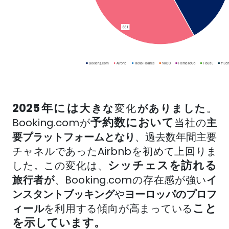
2025年には
大きな
変化
がありました
。
予約数において
Booking.com
が
当社の
主
要プラットフォーム
となり
、過去数年間主要
チャネルであったAirbnbを初めて上回りま
シッチェスを訪れる
した。この変化は、
旅行者が
、Booking.comの存在感が強い
イ
ンスタントブッキング
や
ヨーロッパのプロフ
こと
ィール
を利用する傾向が高まっている
を示しています。