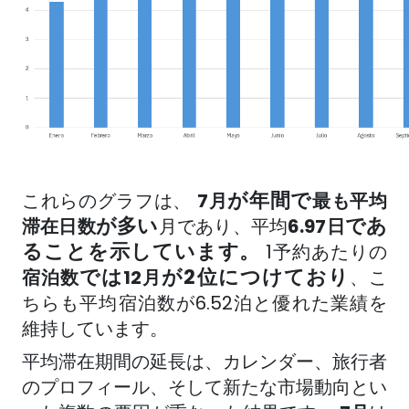
が年間で
これらのグラフは、
7月
最も平均
が多い
であ
滞在日数
月であり
、平均
6.97日
ることを示しています。
1予約あたりの
では
が2位につけており
宿泊数
12月
、こ
ちらも平均宿泊数が6.52泊と優れた業績を
維持しています。
平均滞在期間の延長は、カレンダー、旅行者
のプロフィール、そして新たな市場動向とい