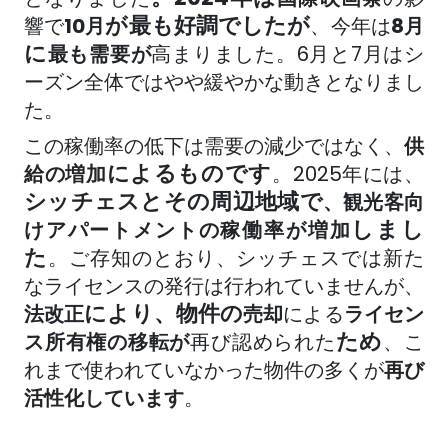
が最も好調でしたが
響で
10月
、今年は
8月
に
最も需要が
高まりました
。6月と7月はシ
ーズン全体ではやや緩やかな動きとなりまし
た。
この稼働率の低下は需要の減少ではなく、
供
によるものです
給の増加
。2025年には、
シッチェスとその周辺地域で
、観光客向
しまし
けアパートメントの稼働率が増加
た
。ご存知のとおり、シッチェスでは新た
なライセンスの発行は行われていませんが、
により、物件の
法改正
売却
による
ライセン
ため
ス所有権の移転が
再び認められた
、こ
れまで使われていなかった物件の多くが
再び
活性化しています
。