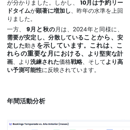
予約
が分かりました。しかし、
10月は
リー
ドタイム
が
顕著に
増加し
、昨年の水準を上回
りました。
と
一方、
9月
秋の
月は
、2024年と同様に、
ことから、
需要が安定し、分散している
安
を示しています
これは、こ
定した
動き
。
れらの重要な月における、
より堅実な計
画
、
より
洗練された
価格
戦略
、そして
より高
い予測可能性
に反映されています
。
年間活動分析