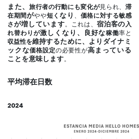
また、
旅行者の行動にも変化が
見られ
、
滞
が
なり
在期間
やや
短く
、
価格に対する敏感
が増しています
宿泊客の
さ
。これは、
入
激しくなり、良好な
れ替わりが
稼働
率
と
維持するために、よりダイナミ
収益性を
ックな
高まっている
価格設定
の必要性が
ことを意味します
。
平均滞在日数
2024