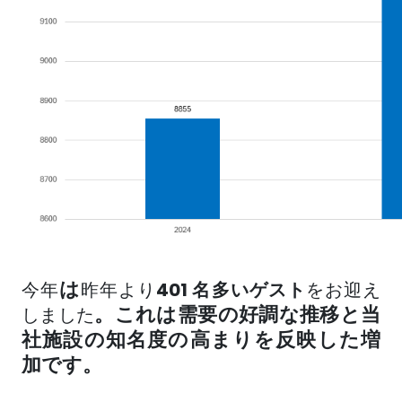
は
今年
昨年より
401 名
多いゲスト
をお迎え
。これは需要の好調な推移と当
しました
社施設の知名度の高まりを反映した増
加です。