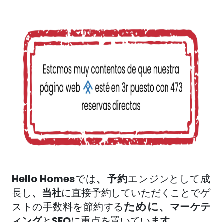
、
Hello Homes
では
予約
エンジン
として成
長し
、
当社
に直接予約していただくことでゲ
ために、
ストの手数料を節約する
マーケテ
ィング
と
SEO
に重点を置いてい
ます
。