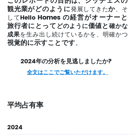
このレポートの目的
、シッチェスの
は
観光業がどのように
か
発展してきた
、そ
Homes の経営がオーナーと
して
Hello
旅行者にとって
価値と
どのように
確かな
成果
を生み出し続けているか
を、明確かつ
視覚的に示すことです
。
2024年の分析を見逃しましたか?
全文はここでご覧いただけます。
平均占有率
2024