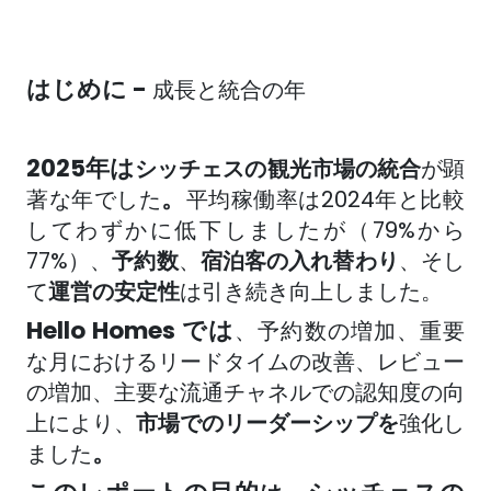
はじめに -
成長と統合の年
2025年は
シッチェスの観光市場の統合
が顕
。
著な年でした
平均稼働率は2024年と比較
してわずかに低下しましたが（79%から
77%）、
予約数
、
宿泊客の入れ替わり
、そし
て
運営の
安定性
は引き続き向上しました。
Hello Homes では
、予約数の増加、重要
な月におけるリードタイムの改善、レビュー
の増加、主要な流通チャネルでの認知度の向
上により、
市場でのリーダーシップを
強化し
。
ました