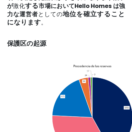
する
が
激化
市場
において
Hello Homes は
強
地位を確立すること
力な運営者
としての
になります
。
保護区の起源