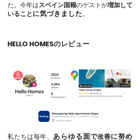
た。今年は
スペイン
国籍
のゲストが
増加して
に気づきました
いること
。
HELLO HOMESのレビュー
あらゆる面で
に努め
私たちは毎年、
改善