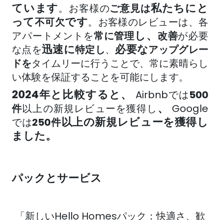
ています
私たちにと
。
お客様の
ご意見は
って
です
不可欠
。お客様のレビューは、
各
し、
アパートメントを
常に管理
改善
が必要
迅速に
必要な
な点を
特定し
、
アップグレー
ドを
タイムリーに行うことで、常に素晴らし
い体験を保証することを可能にします。
2024年と比較すると、
Airbnbでは
500
、
件
以上の新規レビューを獲得し
Google
以上の新規レビューを獲得し
では
250件
ました。
パックとサービス
「新しいHello Homesパック：快適さ、歓