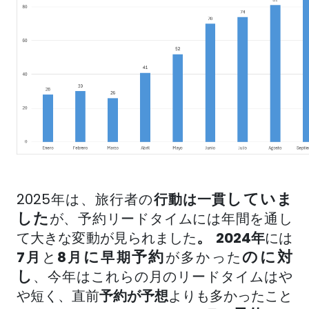
していま
2025年は、
旅行者の
行動は
一貫
した
が、予約リードタイムには年間を通し
。
て大きな変動が
見られました
2024年
には
に
予約
のに対
7月
と
8月
早期
が多かった
し
、今年はこれらの月のリードタイムはや
や短く、
直前
予約が
予想
よりも多かったこと