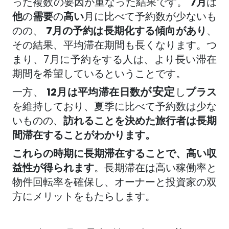
った複数の要因が重なった結果です
。
7
月
は
他
の
需要
の
高い
月に比べて予約数が少ないも
のの、
7月の予約は長期化する傾向があり
、
その結果、平均滞在期間も長くなります。つ
まり、7月に予約をする人は、より長い滞在
期間を希望しているということです。
が安定
一方、
12月は
平均滞在日数
し
プラス
を維持しており
、夏季に比べて予約数は少な
いものの、
訪れることを決めた旅行者は長期
間滞在することがわかります。
これらの時期に長期滞在することで、高い収
益性が得られます
。長期滞在は高い稼働率と
物件回転率を確保し、オーナーと投資家の双
方にメリットをもたらします。