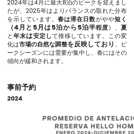
2024年は4月に最大8泊のピークを迎えまし
たが、2025年はよりバランスの取れた分布
を示しています。
春は
滞在日数
が
やや
短く
（4月と5月は5泊から5泊半
程度
）、
夏
は
と
年末
安定し
て
推移しています
。この変
を反映しており
化は
市場の自然な調整
、ピ
ークシーズンには需要が集中し、春にはその
傾向が緩和されます。
事前予約
2024