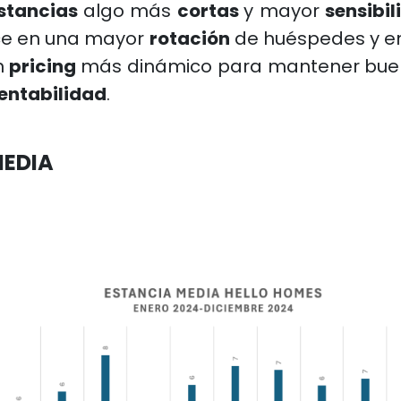
stancias
algo más
cortas
y mayor
sensibil
uce en una mayor
rotación
de huéspedes y en
n
pricing
más dinámico para mantener buen
entabilidad
.
MEDIA