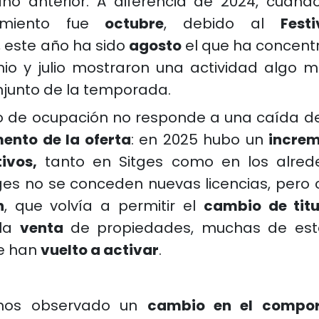
año anterior. A diferencia de 2024, cuan
imiento fue
octubre
, debido al
Fest
, este año ha sido
agosto
el que ha concent
unio y julio mostraron una actividad algo
njunto de la temporada.
o de ocupación no responde a una caída d
ento de la oferta
: en 2025 hubo un
increm
tivos,
tanto en Sitges como en los alre
tges no se conceden nuevas licencias, pero 
n
, que volvía a permitir el
cambio de titu
la
venta
de propiedades, muchas de est
se han
vuelto a activar
.
mos observado un
cambio en el compor