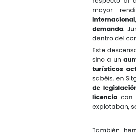
respecto al 
mayor rend
Internacional
demanda
. J
dentro del co
Este descens
sino a un
aum
turísticos ac
sabéis, en Si
de legislació
licencia
con 
explotaban, 
También he