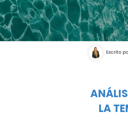
Escrito p
ANÁLIS
LA T