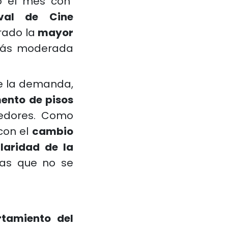
do el mes con
ival de Cine
rado la
mayor
 más moderada
e la demanda,
ento de pisos
dedores. Como
con el
cambio
laridad de la
as que no se
tamiento del