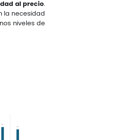
idad al precio
.
 la necesidad
os niveles de